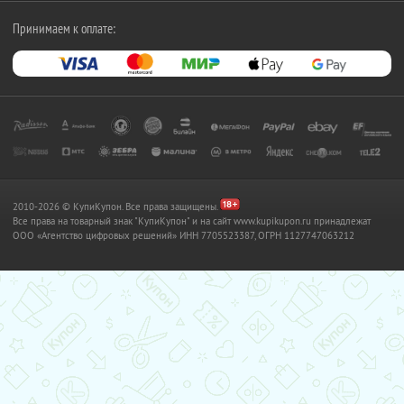
Принимаем к оплате:
2010-2026 © КупиКупон. Все права защищены.
Все права на товарный знак "КупиКупон" и на сайт www.kupikupon.ru принадлежат
OOO «Агентство цифровых решений» ИНН 7705523387, ОГРН 1127747063212