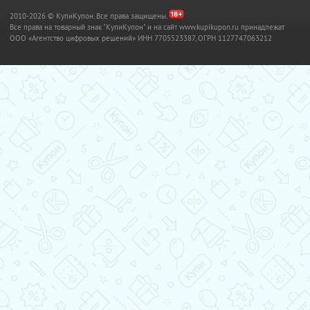
2010-2026 © КупиКупон. Все права защищены.
Все права на товарный знак "КупиКупон" и на сайт www.kupikupon.ru принадлежат
OOO «Агентство цифровых решений» ИНН 7705523387, ОГРН 1127747063212