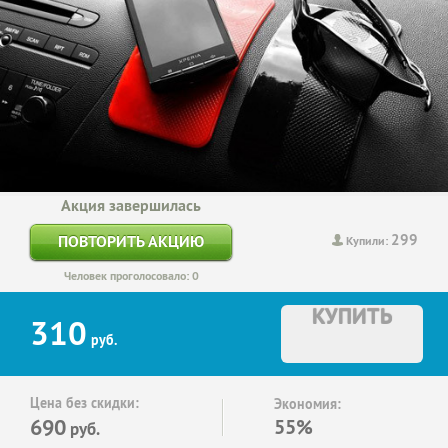
Акция завершилась
299
ПОВТОРИТЬ АКЦИЮ
Купили:
Человек проголосовало: 0
КУПИТЬ
310
руб.
Цена без скидки:
Экономия:
690
55%
руб.