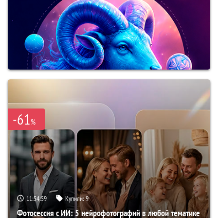
-61
%
11:54:58
Купили:
9
Фотосессия с ИИ: 5 нейрофотографий в любой тематике