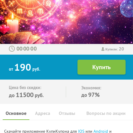
20
:
:
Купили:
190
от
руб.
Цена без скидки:
Экономия:
11500
97%
до
до
руб.
Основное
Адреса
Отзывы
Вопросы по акции
Скачайте приложение КупиКупона для
IOS
или
Android
и