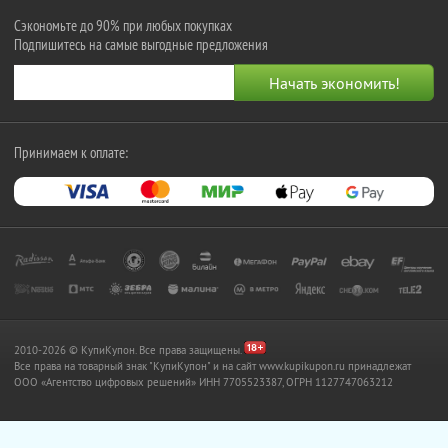
Сэкономьте до 90% при любых покупках
Подпишитесь на самые выгодные предложения
Принимаем к оплате:
2010-2026 © КупиКупон. Все права защищены.
Все права на товарный знак "КупиКупон" и на сайт www.kupikupon.ru принадлежат
OOO «Агентство цифровых решений» ИНН 7705523387, ОГРН 1127747063212