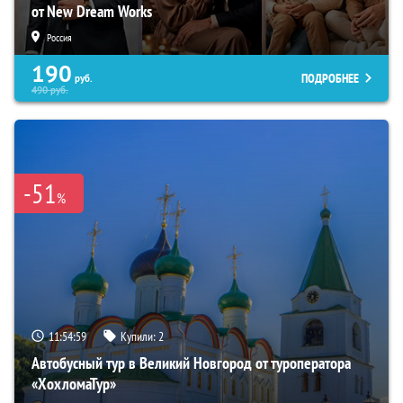
от New Dream Works
Россия
190
ПОДРОБНЕЕ
руб.
490
руб.
-51
%
11:54:58
Купили:
2
Автобусный тур в Великий Новгород от туроператора
«ХохломаТур»