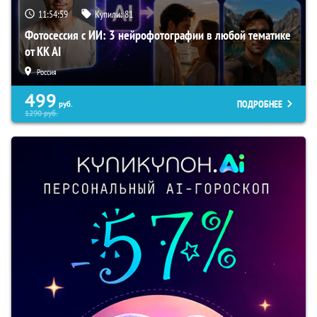
11:54:58
Купили:
81
Фотосессия с ИИ: 3 нейрофотографии в любой тематике
от KK AI
Россия
499
ПОДРОБНЕЕ
руб.
1290
руб.