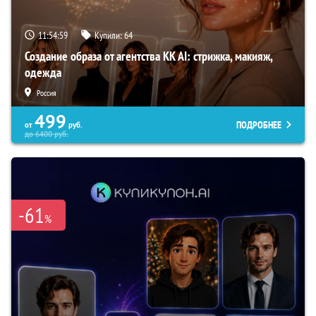
11:54:58
Купили:
64
Создание образа от агентства KK AI: стрижка, макияж,
одежда
Россия
499
ПОДРОБНЕЕ
от
руб.
до
6400
руб.
-61
%