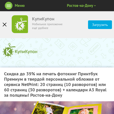
Меню
Ростов-на-Дону
КупиКупон
Мобильное приложение
Загрузить
ещё удобнее
Скидка​ ​до​ ​39%​ ​на​ ​печать​ ​фотокниг​ ​Принтбук​ ​
Премиум​ ​в​ ​твердой​ ​персональной​ ​обложке​ ​от
сервиса​ ​NetPrint:​ ​20​ ​страниц​ ​(10​ ​разворотов)​ ​или​ ​
60​ ​страниц​ ​(30​ ​разворотов)​ ​+​ ​календари А3​ ​Royal​ ​
за​ ​полцены! Ростов-на-Дону