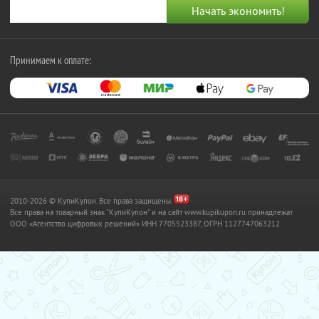
Принимаем к оплате:
2010-2026 © КупиКупон. Все права защищены.
Все права на товарный знак "КупиКупон" и на сайт www.kupikupon.ru принадлежат
OOO «Агентство цифровых решений» ИНН 7705523387, ОГРН 1127747063212