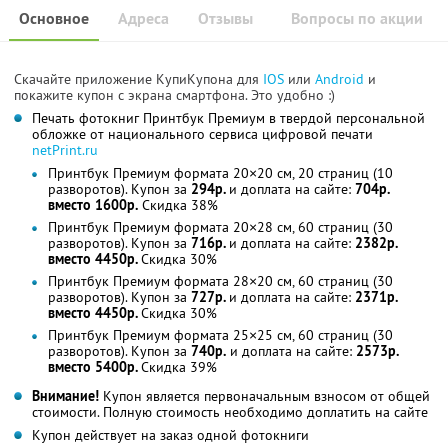
Основное
Адреса
Отзывы
Вопросы по акции
Скачайте приложение КупиКупона для
IOS
или
Android
и
покажите купон с экрана смартфона. Это удобно :)
Печать фотокниг Принтбук Премиум в твердой персональной
обложке от национального сервиса цифровой печати
netPrint.ru
Принтбук Премиум формата 20×20 см, 20 страниц (10
разворотов). Купон за
294р.
и доплата на сайте:
704р.
вместо 1600р.
Скидка 38%
Принтбук Премиум формата 20×28 см, 60 страниц (30
разворотов). Купон за
716р.
и доплата на сайте:
2382р.
вместо 4450р.
Скидка 30%
Принтбук Премиум формата 28×20 см, 60 страниц (30
разворотов). Купон за
727р.
и доплата на сайте:
2371р.
вместо 4450р.
Скидка 30%
Принтбук Премиум формата 25×25 см, 60 страниц (30
разворотов). Купон за
740р.
и доплата на сайте:
2573р.
вместо 5400р.
Скидка 39%
Внимание!
Купон является первоначальным взносом от общей
стоимости. Полную стоимость необходимо доплатить на сайте
Купон действует на заказ одной фотокниги