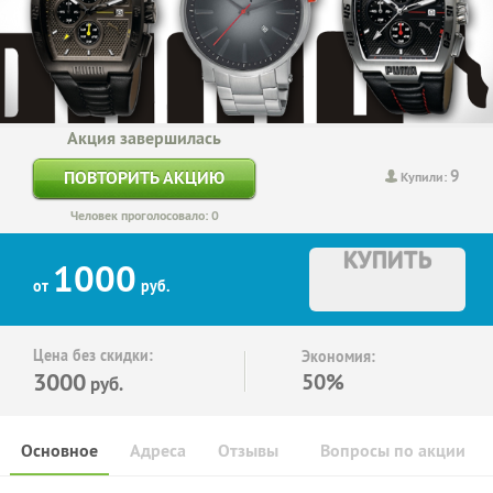
Акция завершилась
9
ПОВТОРИТЬ АКЦИЮ
Купили:
Человек проголосовало: 0
КУПИТЬ
1000
от
руб.
Цена без скидки:
Экономия:
3000
50%
руб.
Основное
Адреса
Отзывы
Вопросы по акции