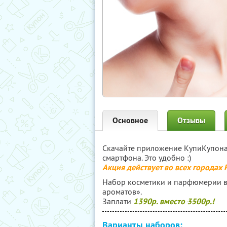
Основное
Отзывы
Скачайте приложение КупиКупон
смартфона. Это удобно :)
Акция действует во всех городах
Набор косметики и парфюмерии в
ароматов».
Заплати
1390р. вместо
3500р
.!
Варианты наборов: