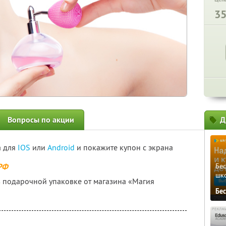
3
Вопросы по акции
Д
а для
IOS
или
Android
и покажите купон с экрана
 РФ
Бе
шк
 подарочной упаковке от магазина «Магия
Бе