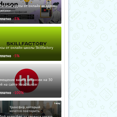
зличные курсы от онлайн-академии
дюсон»
сплатно
-5%
сы от онлайн-школы Skillfactory
сплатно
-5%
змещение вашей вакансии на 30
й на сайте HeadHunter
сплатно
-100%
ой трансфер от сервиса заказа