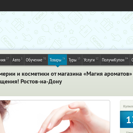
27
1
31
26
13
12
84
ния
Авто
Обучение
Товары
Туры
Услуги
ПолучиКупон
ерии и косметики от магазина «Магия ароматов
щения! Ростов-на-Дону
Купил
1
Цена