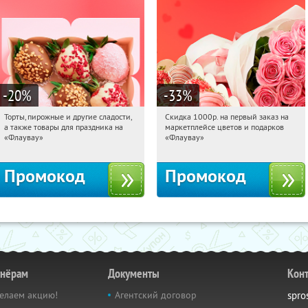
-20
%
-33
%
Торты, пирожные и другие сладости,
Скидка 1000р. на первый заказ на
11:35:40
Получили:
6
11:35:40
Получили:
18
а также товары для праздника на
маркетплейсе цветов и подарков
Россия
Россия
«Флаувау»
«Флаувау»
Промокод
Промокод
тнёрам
Документы
Кон
елаем акцию!
Агентский договор
spro