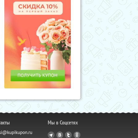
такты
Мы в Соцсетях
si@kupikupon.ru