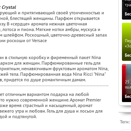
тра
 Crystal
арующий и притягивающий своей утонченностью и
Бе
тной, блестящей женщины. Парфюм открывается
зу. В «сердце» аромата нежная цветочная
 лотоса и пиона. Мягкие нотки амбры, мускуса и
ым шлейфом. Роскошный, цветочно-древесный запах
ии роскоши от Versace
Пер
«З
Бе
н в стильную коробку и фиременный пакет Nina
подарком для женщин. Парфюмированные гель для
 приятным, ненавязчивым фруктовым ароматом Nina,
ей тела. Парфюмированная вода Nina Ricci "Nina"
ов, придется по душе романтичным дамам.
25 
по
нет отличным вариантом подарка на любой
Бе
что нужно современной женщине. Аромат Premier
в тоже время страстный и насыщенный, аромат
вежего утра и любови. Гель для душа и лосьон для
дой и подтянутой.
Теги: