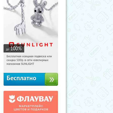
100
%
до
Бесплатная изящная подвеска или
11:35:40
Получили:
73
скидка 500р. в сети ювелирных
Россия
магазинов SUNLIGHT
Бесплатно