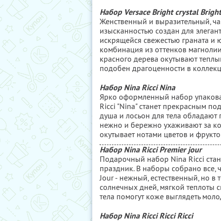
Набор Versace Bright crystal Bright
Женственный и выразительный, ч
изысканностью создан для элеган
искрящейся свежестью граната и ю
комбинация из оттенков магнолии,
красного дерева окутывают тепл
подобен драгоценности в коллекц
Набор Nina Ricci Nina
Ярко оформленный набор упакова
Ricci "Nina" станет прекрасным 
душа и лосьон для тела обладают
нежно и бережно ухаживают за кож
окутывает нотами цветов и фрукт
Набор Nina Ricci Premier jour
Подарочный набор Nina Ricci cта
праздник. В наборы собрано все, 
Jour - нежный, естественный, но 
солнечных дней, мягкой теплоты с
тела помогут коже выглядеть моло
Набор Nina Ricci Ricci Ricci