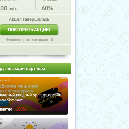
Экономия:
500
60%
руб.
Акция завершилась
ПОВТОРИТЬ АКЦИЮ
Человек проголосовало: 0
ругие акции партнера
сплатный вводный урок от онлайн-
олы Skysmart
сплатно
-100%