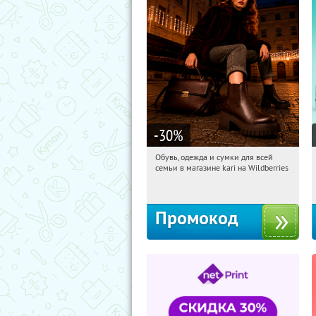
-30
%
Обувь, одежда и сумки для всей
11:35:40
Получили:
1
семьи в магазине kari на Wildberries
Россия
Промокод