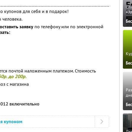
Ра
о купонов для себя и в подарок!
«Э
 человека.
Бе
оставить заявку
по телефону или по электронной
зать:
Кур
Бе
ется почтой наложенным платежом. Стоимость
50р. до 200р.
оз с магазина
Ра
дне
2012 включительно
Бе
ся купоном
Люб