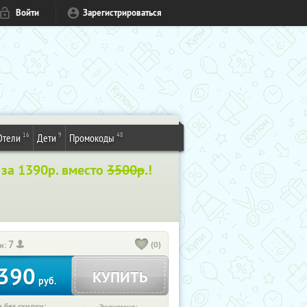
Войти
Зарегистрироваться
16
9
48
Отели
Дети
Промокоды
»
за 1390р. вместо
3500р
.!
7
(0)
и:
390
КУПИТЬ
руб.
 без скидки: