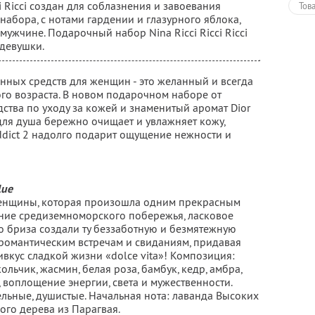
i Ricci создан для соблазнения и завоевания
Тов
абора, с нотами гардении и глазурного яблока,
мужчине. Подарочный набор Nina Ricci Ricci Ricci
девушки.
ых средств для женщин - это желанный и всегда
го возраста. В новом подарочном наборе от
дства по уходу за кожей и знаменитый аромат Dior
для душа бережно очищает и увлажняет кожу,
Addict 2 надолго подарит ощущение нежности и
lue
женщины, которая произошла одним прекрасным
яние средиземноморского побережья, ласковое
о бриза создали ту беззаботную и безмятежную
 романтическим встречам и свиданиям, придавая
вкус сладкой жизни «dolce vita»! Композиция:
льчик, жасмин, белая роза, бамбук, кедр, амбра,
 воплощение энергии, света и мужественности.
льные, душистые. Начальная нота: лаванда Высоких
ого дерева из Парагвая.