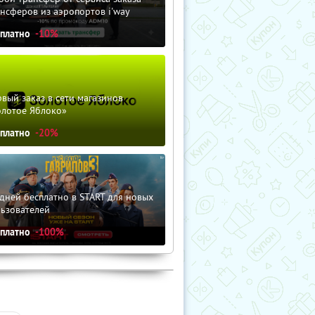
нсферов из аэропортов i'way
сплатно
-10%
вый заказ в сети магазинов
олотое Яблоко»
сплатно
-20%
дней бесплатно в START для новых
льзователей
сплатно
-100%