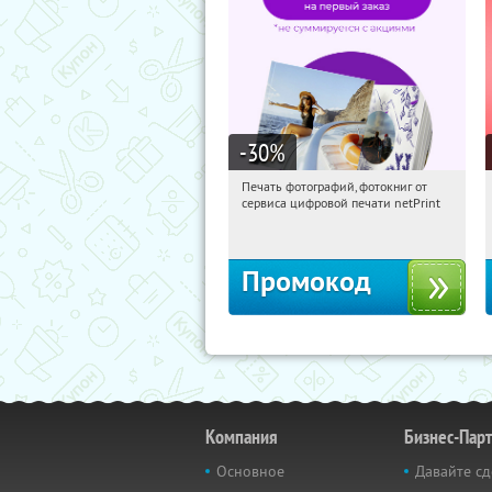
-30
%
Печать фотографий, фотокниг от
11:35:40
Получили:
4
сервиса цифровой печати netPrint
Россия
Промокод
Компания
Бизнес-Пар
Основное
Давайте сд