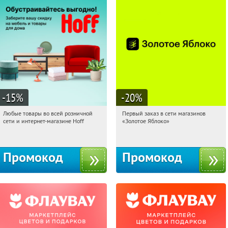
-15
%
-20
%
Любые товары во всей розничной
Первый заказ в сети магазинов
11:35:40
Получили:
83
11:35:40
Получи первым!
сети и интернет-магазине Hoff
«Золотое Яблоко»
Москва, 1-й Волоколамский проезд,
Россия
10с1
Промокод
Промокод