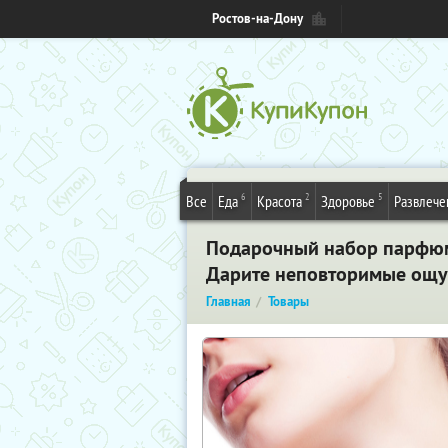
Ростов-на-Дону
6
2
5
Все
Еда
Красота
Здоровье
Развлече
Подарочный набор парфюм
Дарите неповторимые ощу
Главная
Товары