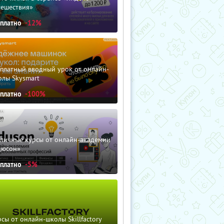
тешествия»
сплатно
-12%
сплатный вводный урок от онлайн-
олы Skysmart
сплатно
-100%
зличные курсы от онлайн-академии
дюсон»
сплатно
-5%
сы от онлайн-школы Skillfactory