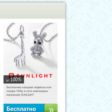
100
%
до
Бесплатная изящная подвеска или
02:29:38
Получили:
74
скидка 500р. в сети ювелирных
Россия
магазинов SUNLIGHT
Бесплатно