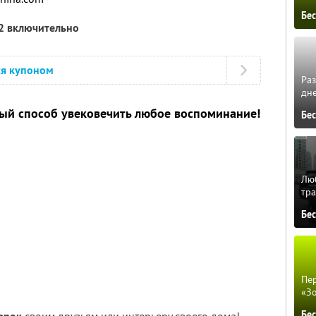
Бе
12 включительно
ся купоном
Ра
дне
ьный способ увековечить любое воспоминание!
Бе
Люб
тра
Бе
Пер
«З
Бе