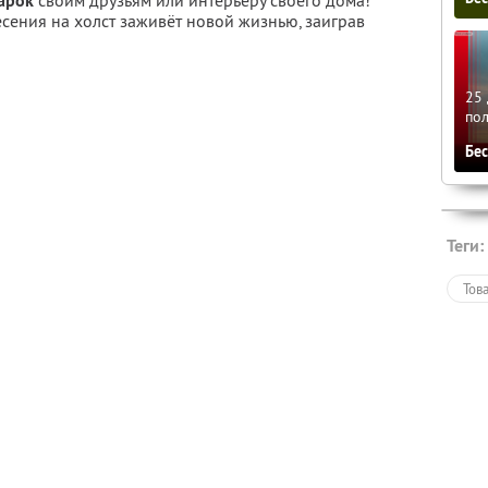
арок
своим друзьям или интерьеру своего дома!
ения на холст заживёт новой жизнью, заиграв
25 
по
Бе
Теги:
Тов