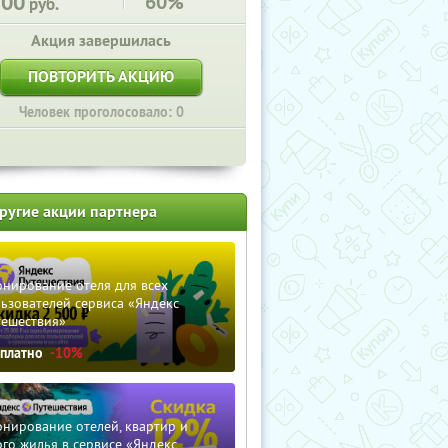
700
60%
руб.
Акция завершилась
ПОВТОРИТЬ АКЦИЮ
Человек проголосовало: 0
ругие акции партнера
нирование отеля для всех
ьзователей сервиса «Яндекс
тешествия»
сплатно
-10%
нирование отелей, квартир и
го жилья в сервисе «Яндекс