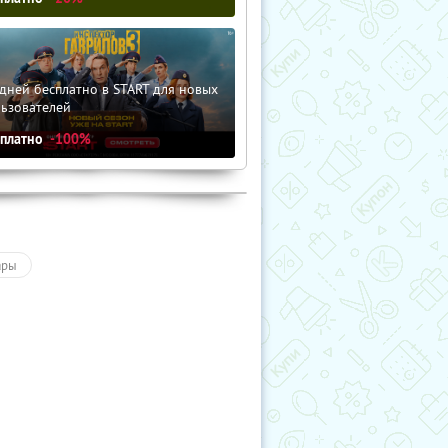
дней бесплатно в START для новых
льзователей
сплатно
-100%
ары