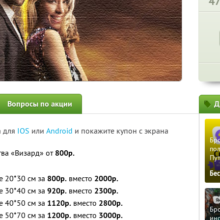
4
Вопросы по акции
Д
а для
IOS
или
Android
и покажите купон с экрана
Бро
пол
ства «Визард» от
800р.
Пу
Бе
е 20*30 см за
800р.
вместо
2000р.
е 30*40 см за
920р.
вместо
2300р.
е 40*50 см за
1120р.
вместо
2800р.
Бро
е 50*70 см за
1200р.
вместо
3000р.
ино