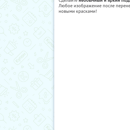
Сделайте
необычный и яркий под
Любое изображение после перенес
новыми красками!