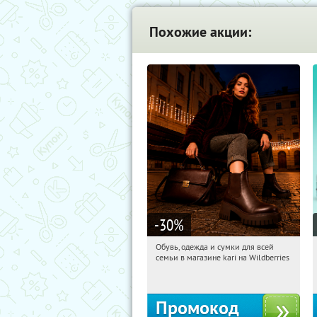
Похожие акции:
-30
%
Обувь, одежда и сумки для всей
02:29:38
Получили:
31
семьи в магазине kari на Wildberries
Россия
Промокод