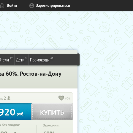
Войти
Зарегистрироваться
17
9
49
Отели
Дети
Промокоды
ка 60%. Ростов-на-Дону
2
(0)
и:
920
КУПИТЬ
руб.
 без скидки:
Экономия: