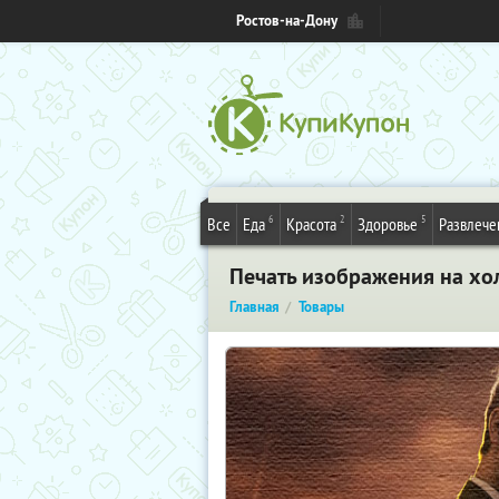
Ростов-на-Дону
6
2
5
Все
Еда
Красота
Здоровье
Развлече
Печать изображения на хол
Главная
Товары