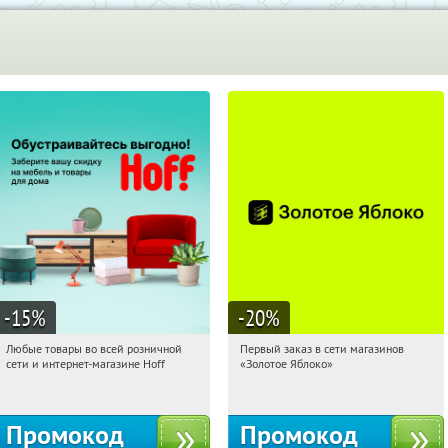
-15
%
-20
%
Любые товары во всей розничной
Первый заказ в сети магазинов
02:29:38
Получили:
83
02:29:38
Получи первым!
сети и интернет-магазине Hoff
«Золотое Яблоко»
Москва, 1-й Волоколамский проезд,
Россия
10с1
Промокод
Промокод