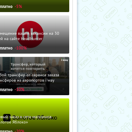
сплатно
-5%
змещение вашей вакансии на 30
й на сайте HeadHunter
сплатно
-100%
ой трансфер от сервиса заказа
нсферов из аэропортов i'way
сплатно
-10%
вый заказ в сети магазинов
олотое Яблоко»
сплатно
-20%