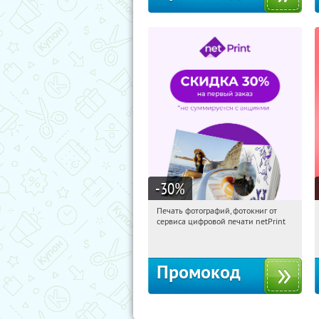
-30
%
Печать фотографий, фотокниг от
02:29:38
Получили:
4
сервиса цифровой печати netPrint
Россия
Промокод