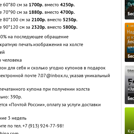
е 60*80 см за
1700р.
вместо
4250р.
Пу
е 70*90 см за
1880р.
вместо
4700р.
Бе
е 80*100 см за
2100р.
вместо
5250р.
е 90*120 см за
2320р.
вместо
5800р.
60% на последующее обращение
Бе
кратную печать изображения на холсте
шк
ней
Бе
о человека
он для себя и сколько угодно купонов в подарок
лектронной почте 7.07@inbox.ru, указав уникальный
Ра
ечатанного купона при получении холста
«Э
ьно: 390р.
Бе
тся «Почтой России», оплату за услуги доставки
ние 3 недель
те по тел. +7 (913) 924-77-98!
Кур
ohina.com