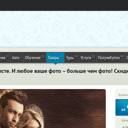
27
1
31
27
13
12
85
ния
Авто
Обучение
Товары
Туры
Услуги
ПолучиКупон
сте. И любое ваше фото – больше чем фото! Скид
Купил
от
Цена