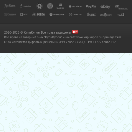
2010-2026 © КупиКупон. Все права защищены.
Все права на товарный знак "КупиКупон" и на сайт www.kupikupon.ru принадлежат
OOO «Агентство цифровых решений» ИНН 7705523387, ОГРН 1127747063212