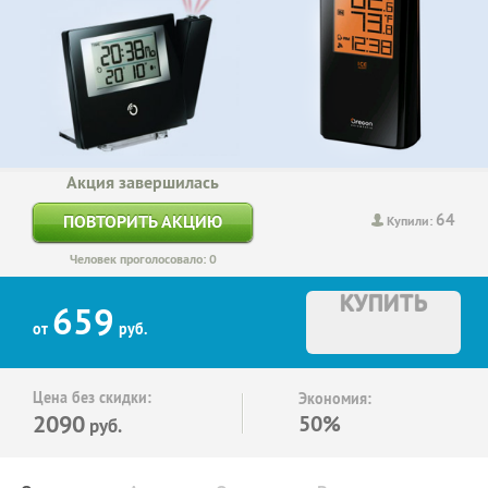
Акция завершилась
64
ПОВТОРИТЬ АКЦИЮ
Купили:
Человек проголосовало: 0
КУПИТЬ
659
от
руб.
Цена без скидки:
Экономия:
2090
50%
руб.