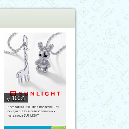
100
%
до
Бесплатная изящная подвеска или
18:50:34
Получили:
73
скидка 500р. в сети ювелирных
Россия
магазинов SUNLIGHT