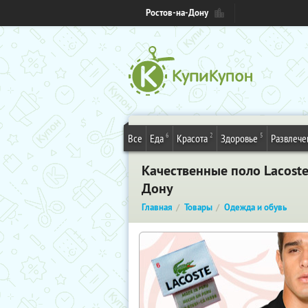
Ростов-на-Дону
6
2
5
Все
Еда
Красота
Здоровье
Развлече
Качественные поло Lacoste 
Дону
Главная
Товары
Одежда и обувь