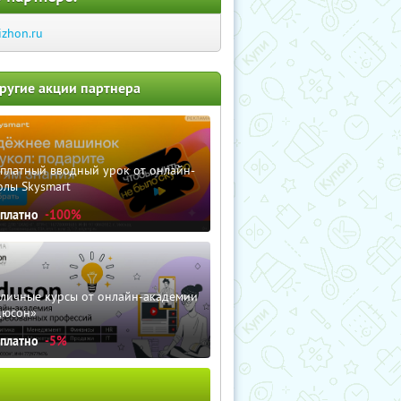
izhon.ru
ругие акции партнера
сплатный вводный урок от онлайн-
олы Skysmart
сплатно
-100%
зличные курсы от онлайн-академии
дюсон»
сплатно
-5%