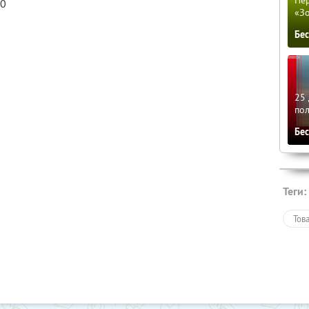
Пер
20
«З
Бе
25 
по
Бе
Теги:
Тов