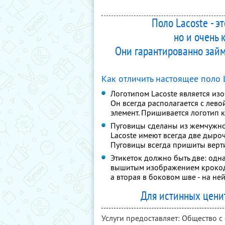
Поло Lacoste - э
но и очень
Они гарантированно займ
Как отличить настоящее поло 
Логотипом Lacoste является из
Он всегда располагается с лев
элемент. Пришивается логотип к
Пуговицы сделаны из жемчужн
Lacoste имеют всегда две дыроч
Пуговицы всегда пришиты верт
Этикеток должно быть две: одна
вышитым изображением крокод
а вторая в боковом шве - на не
Для истинных ценит
Услуги предоставляет: Общество 