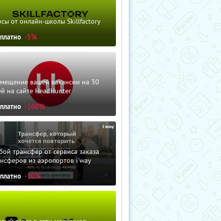
сы от онлайн-школы Skillfactory
сплатно
-5%
змещение вашей вакансии на 30
й на сайте HeadHunter
сплатно
-100%
ой трансфер от сервиса заказа
нсферов из аэропортов i'way
сплатно
-10%