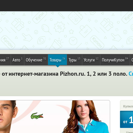
27
1
31
26
13
12
84
ния
Авто
Обучение
Товары
Туры
Услуги
ПолучиКупон
от интернет-магазина Pizhon.ru. 1, 2 или 3 поло.
С
Купил
от
Цена