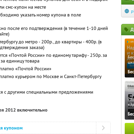
и смс-купон на месте
p
обходимо указать номер купона в поле
но после его подтверждения (в течение 1-10 дней
Д
айте)
рбургу до метро - 200р., до квартиры - 400р. (в
одтверждения заказа)
тся «Почтой России» по единому тарифу - 250р. за
Бе
 за единицу товара
шк
сплатно «Почтой России»
Бе
сплатно курьером по Москве и Санкт-Петербургу
тся с другими специальными предложениями
Ра
«Э
бря 2012 включительно
Бе
ся купоном