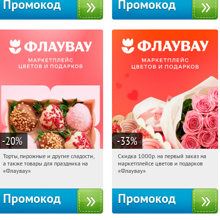
Промокод
Промокод
-20
%
-33
%
Торты, пирожные и другие сладости,
Скидка 1000р. на первый заказ на
18:50:34
Получили:
6
18:50:34
Получили:
18
а также товары для праздника на
маркетплейсе цветов и подарков
Россия
Россия
«Флаувау»
«Флаувау»
Промокод
Промокод