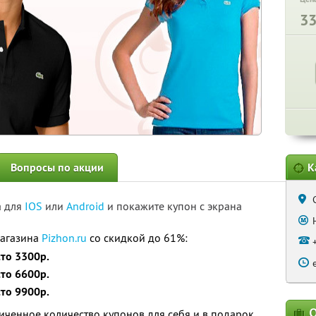
3
Вопросы по акции
К
а для
IOS
или
Android
и покажите купон с экрана
магазина
Pizhon.ru
со скидкой до 61%:
сто 3300р.
сто 6600р.
сто 9900р.
О
ченное количество купонов для себя и в подарок