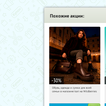
Похожие акции:
-30
%
Обувь, одежда и сумки для всей
18:50:34
Получи первым!
семьи в магазине kari на Wildberries
Россия