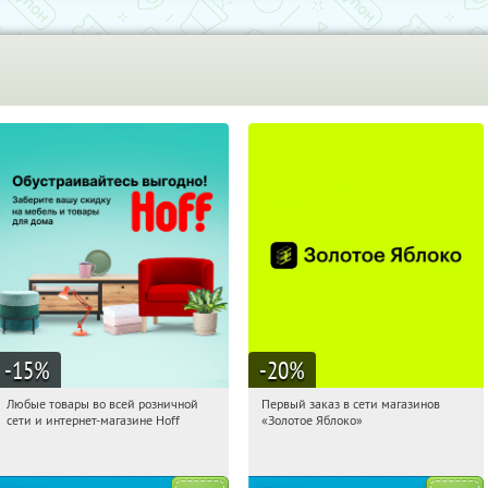
-15
%
-20
%
Любые товары во всей розничной
Первый заказ в сети магазинов
18:50:34
Получили:
83
18:50:34
Получи первым!
сети и интернет-магазине Hoff
«Золотое Яблоко»
Москва, 1-й Волоколамский проезд,
Россия
10с1