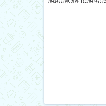
7842482799
, ОГРН 11278474957