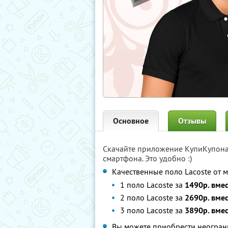
Основное
Отзывы
Скачайте приложение КупиКупон
смартфона. Это удобно :)
Качественные поло Lacoste от 
1 поло Lacoste за
1490р. вме
2 поло Lacoste за
2690р. вме
3 поло Lacoste за
3890р. вме
Вы можете приобрести неограни