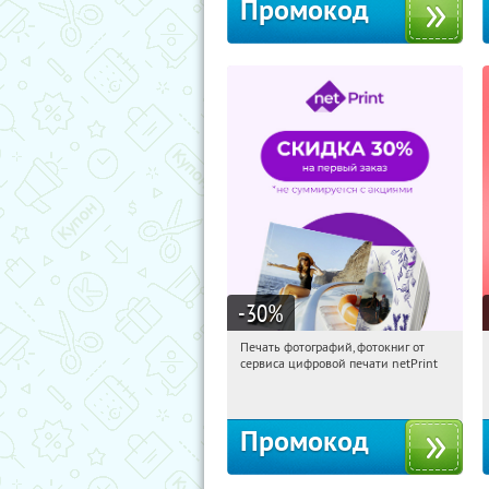
Промокод
-30
%
Печать фотографий, фотокниг от
18:50:34
Получили:
4
сервиса цифровой печати netPrint
Россия
Промокод