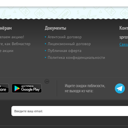
тнёрам
Документы
Кон
елаем акцию!
Агентский договор
spro
е, как Вебмастер
Лицензионный договор
Связ
е акции
Публичная оферта
Политика конфиденциальности
Ищите скидки поблизости,
не выходя из чата: