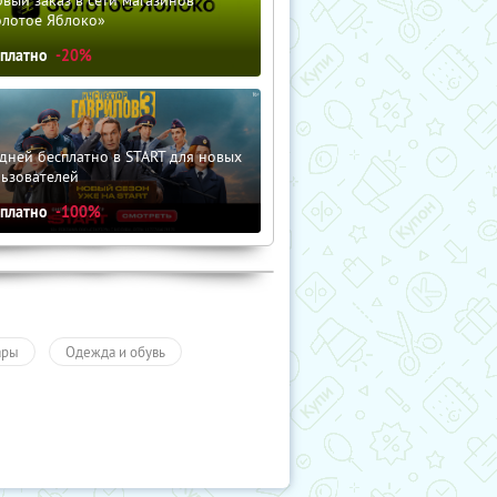
вый заказ в сети магазинов
олотое Яблоко»
сплатно
-20%
дней бесплатно в START для новых
льзователей
сплатно
-100%
ары
Одежда и обувь