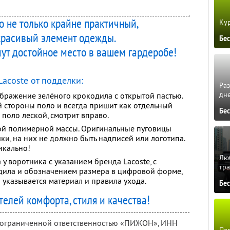
то не только крайне практичный,
Кур
 красивый элемент одежды.
Бе
ут достойное место в вашем гардеробе!
Lacoste от подделки:
Ра
дне
ображение зелёного крокодила с открытой пастью.
ой стороны поло и всегда пришит как отдельный
Бе
 поло леской, смотрит вправо.
ой полимерной массы. Оригинальные пуговицы
ки, на них не должно быть надписей или логотипа.
икально!
Люб
 у воротника c указанием бренда Lacoste, с
тра
ила и обозначением размера в цифровой форме,
й указывается материал и правила ухода.
Бе
елей комфорта, стиля и качества!
с ограниченной ответственностью «ПИЖОН»,
ИНН