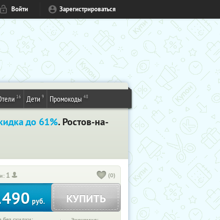
Войти
Зарегистрироваться
16
9
48
Отели
Дети
Промокоды
кидка до 61%
. Ростов-на-
1
(0)
и:
1490
КУПИТЬ
руб.
 без скидки: