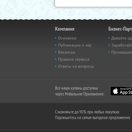
Компания
Бизнес-Пар
Основное
Давайте сд
Публикации о нас
Заработайт
Вакансии
Прошедши
Правила сервиса
Ответы на вопросы
Все наши купоны доступны
через Мобильное Приложение:
Сэкономьте до 90% при любых покупках
Подпишитесь на самые выгодные предложения