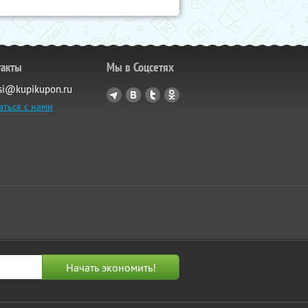
такты
Мы в Соцсетях
si@kupikupon.ru
аться с нами