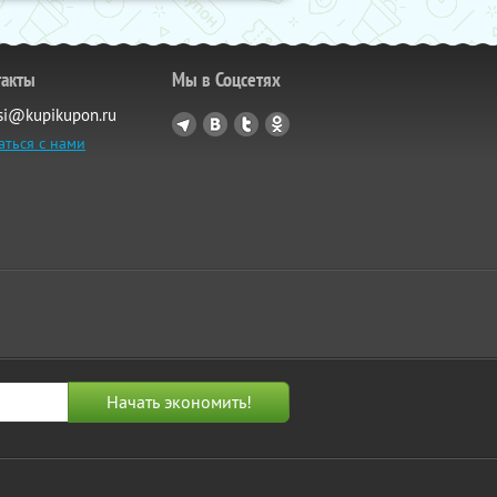
такты
Мы в Соцсетях
si@kupikupon.ru
аться с нами