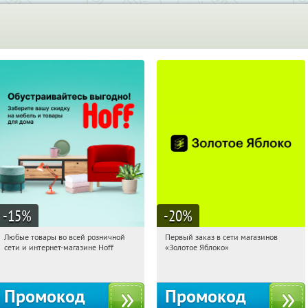
-15
%
-20
%
Любые товары во всей розничной
Первый заказ в сети магазинов
10:25:37
Получили:
83
10:25:37
Получи первым!
сети и интернет-магазине Hoff
«Золотое Яблоко»
Москва, 1-й Волоколамский проезд,
Россия
10с1
Промокод
Промокод