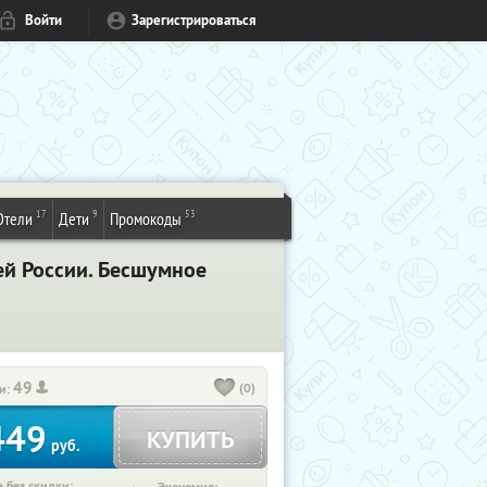
Войти
Зарегистрироваться
17
9
53
Отели
Дети
Промокоды
ей России. Бесшумное
49
(0)
и:
449
КУПИТЬ
руб.
 без скидки: