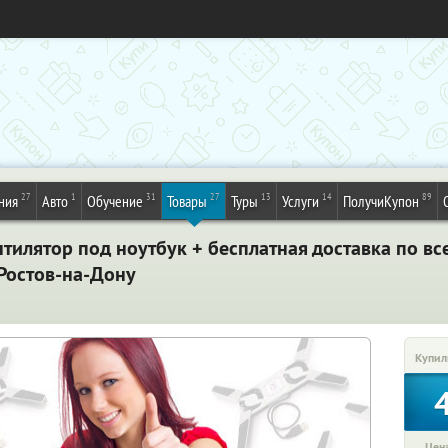
27
1
31
27
13
14
89
ния
Авто
Обучение
Товары
Туры
Услуги
ПолучиКупон
тилятор под ноутбук + бесплатная доставка по вс
 Ростов-на-Дону
Купил
Цена