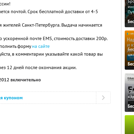
Бро
ссии!
ино
ется почтой. Срок бесплатной доставки от 4-5
Пу
Бе
 жителей Санкт-Петербурга. Выдача начинается
о ускоренной почте EMS, стоимость доставки 200р.
аполнить форму
на сайте
Бе
йста, в комментарии указывайте какой товар вы
шк
Бе
рез 12 дней после окончания акции.
 2012 включительно
Ра
«Э
ся купоном
Бе