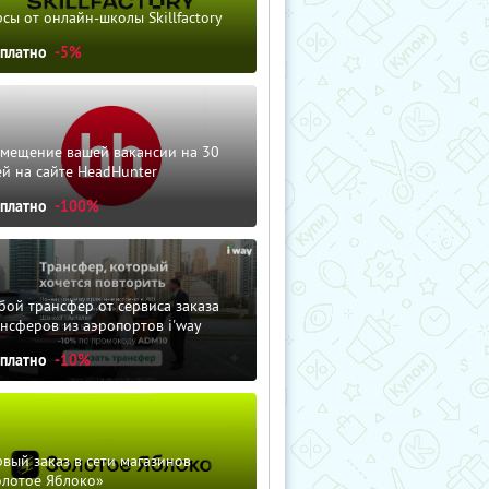
сы от онлайн-школы Skillfactory
сплатно
-5%
змещение вашей вакансии на 30
й на сайте HeadHunter
сплатно
-100%
ой трансфер от сервиса заказа
нсферов из аэропортов i'way
сплатно
-10%
вый заказ в сети магазинов
олотое Яблоко»