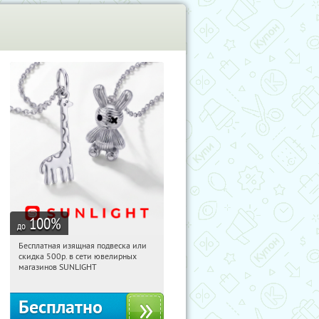
100
%
до
Бесплатная изящная подвеска или
10:25:37
Получили:
74
скидка 500р. в сети ювелирных
Россия
магазинов SUNLIGHT
Бесплатно