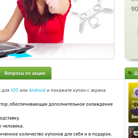
9
Вопросы по акции
Д
а для
IOS
или
Android
и покажите купон с экрана
Бро
пол
ятор, обеспечивающая дополнительное охлаждение
Пу
Бе
одставку.
 человека.
ченное количество купонов для себя и в подарок.