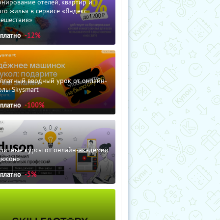
нирование отелей, квартир и
го жилья в сервисе «Яндекс
тешествия»
сплатно
-12%
сплатный вводный урок от онлайн-
олы Skysmart
сплатно
-100%
зличные курсы от онлайн-академии
дюсон»
сплатно
-5%