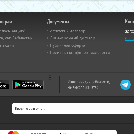
тнёрам
Документы
Кон
елаем акцию!
Агентский договор
spro
е, как Вебмастер
Лицензионный договор
Связ
е акции
Публичная оферта
Политика конфиденциальности
Ищите скидки поблизости,
не выходя из чата: