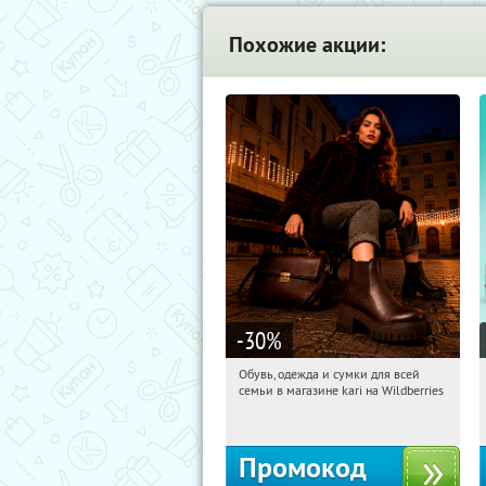
Похожие акции:
-30
%
Обувь, одежда и сумки для всей
10:25:37
Получили:
32
семьи в магазине kari на Wildberries
Россия
Промокод