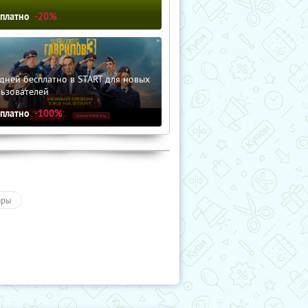
сплатно
-20%
дней бесплатно в START для новых
льзователей
сплатно
-100%
ары