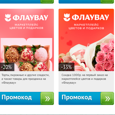
-20
%
-33
%
Торты, пирожные и другие сладости,
Скидка 1000р. на первый заказ на
10:25:37
Получили:
6
10:25:37
Получили:
18
а также товары для праздника на
маркетплейсе цветов и подарков
Россия
Россия
«Флаувау»
«Флаувау»
Промокод
Промокод