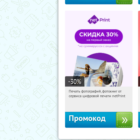
-30
%
Печать фотографий, фотокниг от
10:25:37
Получили:
4
сервиса цифровой печати netPrint
Россия
Промокод