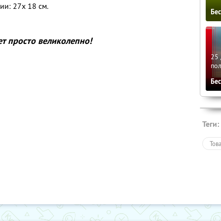
и: 27x 18 см.
Бе
ет просто великолепно!
25 
по
Бе
Теги:
Тов