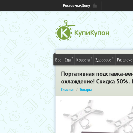
Ростов-на-Дону
7
2
5
Все
Еда
Красота
Здоровье
Развлече
Портативная подставка-вен
охлаждение! Скидка 50% .
Главная
Товары