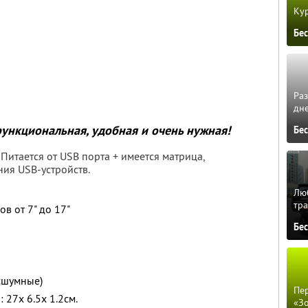
Кур
Бе
Ра
дне
ункциональная, удобная и очень нужная!
Бе
Питается от USB порта + имеется матрица,
ния USB-устройств.
Люб
тра
в от 7" до 17"
Бе
сшумные)
Пер
27x 6.5x 1.2см.
«З