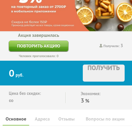
Акция завершилась
3
ПОВТОРИТЬ АКЦИЮ
Получили:
Человек проголосовало: 0
ПОЛУЧИТЬ
0
руб.
Цена без скидки:
Экономия:
∞
3
%
Основное
Адреса
Отзывы
Вопросы по акции