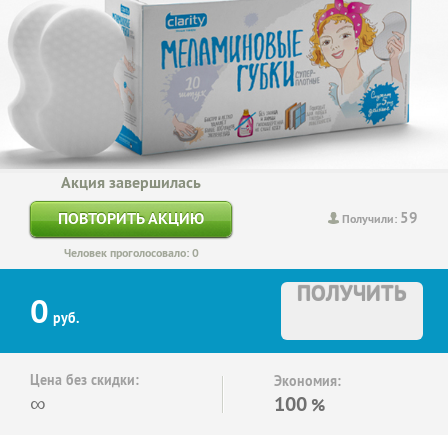
Акция завершилась
59
ПОВТОРИТЬ АКЦИЮ
Получили:
Человек проголосовало: 0
ПОЛУЧИТЬ
0
руб.
Цена без скидки:
Экономия:
∞
100
%