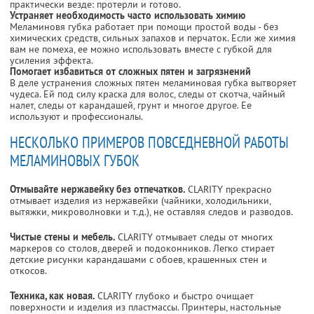
практически везде: протерли и готово.
Устраняет необходимость часто использовать химию
Меламиновя губка работает при помощи простой воды - без
химических средств, сильных запахов и перчаток. Если же химия
вам не помеха, ее можно использовать вместе с губкой для
усиления эффекта.
Помогает избавиться от сложных пятен и загрязнений
В деле устранения сложных пятен меламиновая губка вытворяет
чудеса. Ей под силу краска для волос, следы от скотча, чайный
налет, следы от карандашей, грунт и многое другое. Ее
используют и профессионалы.
НЕСКОЛЬКО ПРИМЕРОВ ПОВСЕДНЕВНОЙ РАБОТЫ
МЕЛАМИНОВЫХ ГУБОК
Отмывайте нержавейку без отпечатков.
CLARITY прекрасно
отмывает изделия из нержавейки (чайники, холодильники,
вытяжки, микроволновки и т.д.), не оставляя следов и разводов.
Чистые стены и мебель.
CLARITY отмывает следы от многих
маркеров со столов, дверей и подоконников. Легко стирает
детские рисунки карандашами с обоев, крашенных стен и
откосов.
Техника, как новая.
CLARITY глубоко и быстро очищает
поверхности и изделия из пластмассы. Принтеры, настольные