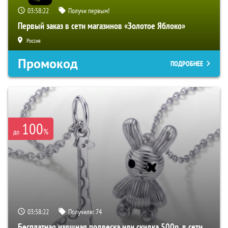
03:58:21
Получи первым!
Первый заказ в сети магазинов «Золотое Яблоко»
Россия
Промокод
ПОДРОБНЕЕ
100
%
до
03:58:21
Получили:
74
Бесплатная изящная подвеска или скидка 500р. в сети