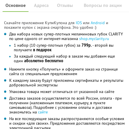
Основное
Адреса
Отзывы
Вопросы по акции
Скачайте приложение КупиКупона для
IOS
или
Android
и
покажите купон с экрана смартфона. Это удобно :)
Два набора новых супер-плотных меламиновых губок CLARITY
по цене одного от интернет-магазина
shop.myclarity.ru
1 набор (10 супер-плотных губок) за
799р.
- второй вы
получаете
в подарок
За каждый следующий набор в заказе мы добавим еще
один
абсолютно бесплатно
Нажмите кнопку «Получить» и оформите заказ на странице
сайта со специальным предложением
К каждому заказу будут приложены сертификаты и результаты
добровольной экспертизы
Упаковка товара может отличаться от указанной на сайте
Доставка заказов осуществляется по всей России, оплата - при
получении (наложенным платежом, курьеру, в пункте
самовывоза). Подробнее с условиями оплаты и доставки
знакомьтесь на
сайте
На все последующие заказы распространяются особые условия
и скидки «для своих». Предложения доставляются посредством
электронной рассылки