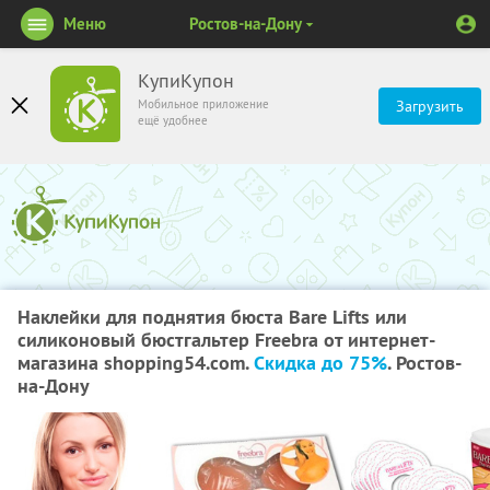
Меню
Ростов-на-Дону
КупиКупон
Мобильное приложение
Загрузить
ещё удобнее
Наклейки для поднятия бюста Bare Lifts или
силиконовый бюстгальтер Freebra от интернет-
магазина shopping54.com.
Скидка до 75%
. Ростов-
на-Дону