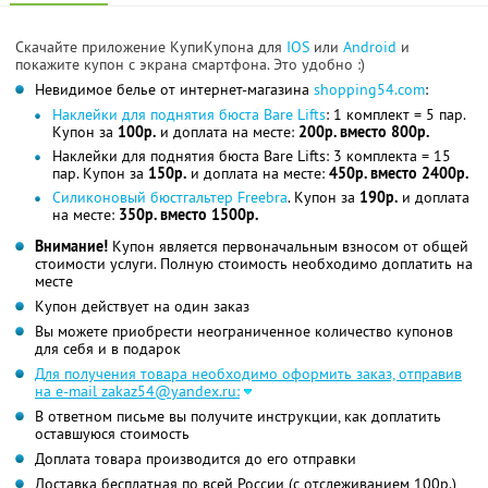
Скачайте приложение КупиКупона для
IOS
или
Android
и
покажите купон с экрана смартфона. Это удобно :)
Невидимое белье от интернет-магазина
shopping54.com
:
Наклейки для поднятия бюста Bare Lifts
: 1 комплект = 5 пар.
Купон за
100р.
и доплата на месте:
200р. вместо 800р.
Наклейки для поднятия бюста Bare Lifts: 3 комплекта = 15
пар. Купон за
150р.
и доплата на месте:
450р. вместо 2400р.
Силиконовый бюстгальтер Freebra
. Купон за
190р.
и доплата
на месте:
350р. вместо 1500р.
Внимание!
Купон является первоначальным взносом от общей
стоимости услуги. Полную стоимость необходимо доплатить на
месте
Купон действует на один заказ
Вы можете приобрести неограниченное количество купонов
для себя и в подарок
Для получения товара необходимо оформить заказ, отправив
на e-mail zakaz54@yandex.ru:
В ответном письме вы получите инструкции, как доплатить
оставшуюся стоимость
Доплата товара производится до его отправки
Доставка бесплатная по всей России (с отслеживанием 100р.)