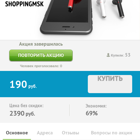
Акция завершилась
53
ПОВТОРИТЬ АКЦИЮ
Купили:
Человек проголосовало: 0
КУПИТЬ
190
руб.
Цена без скидки:
Экономия:
2390
69%
руб.
Основное
Адреса
Отзывы
Вопросы по акции