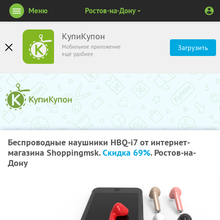
Меню
Ростов-на-Дону
КупиКупон
Мобильное приложение
Загрузить
ещё удобнее
Беспроводные наушники HBQ-i7 от интернет-
магазина Shoppingmsk.
Скидка 69%
. Ростов-на-
Дону