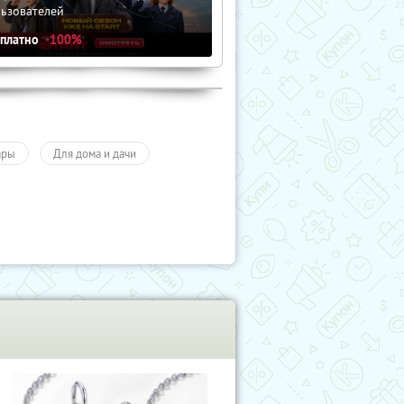
льзователей
сплатно
-100%
ары
Для дома и дачи