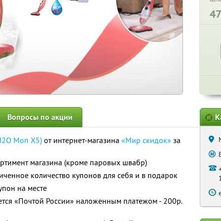
4
Вопросы по акции
К
Н2О Моп Х5)
от интернет-магазина
«Мир скидок»
за
ортимент магазина (кроме паровых швабр)
ченное количество купонов для себя и в подарок
упон на месте
ется «Почтой России» наложенным платежом - 200р.