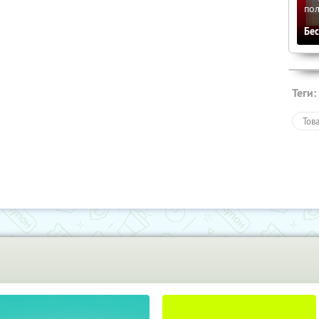
по
Бе
Теги:
Тов