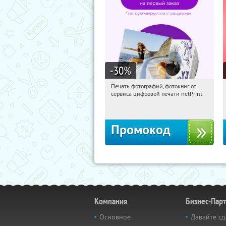
-30
%
Печать фотографий, фотокниг от
01:46:44
Получили:
4
сервиса цифровой печати netPrint
Россия
Промокод
Компания
Бизнес-Пар
Основное
Давайте сд