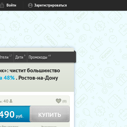
Войти
Зарегистрироваться
17
9
49
Отели
Дети
Промокоды
к»: чистит большинство
а 48%
. Ростов-на-Дону
40
(0)
и:
490
КУПИТЬ
руб.
 без скидки: