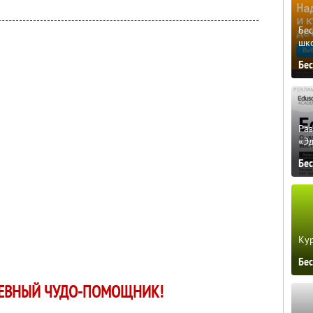
Бе
шк
Бе
Ра
«Э
Бе
Кур
Бе
ЕВНЫЙ ЧУДО-ПОМОЩНИК!