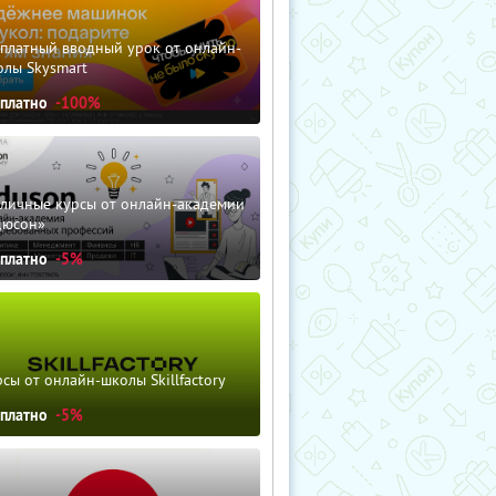
сплатный вводный урок от онлайн-
олы Skysmart
сплатно
-100%
зличные курсы от онлайн-академии
дюсон»
сплатно
-5%
сы от онлайн-школы Skillfactory
сплатно
-5%