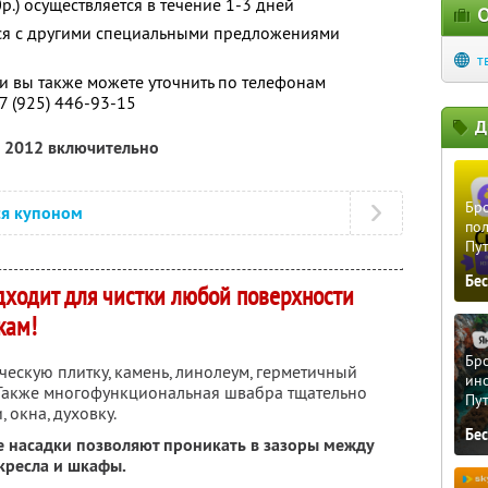
.) осуществляется в течение 1-3 дней
О
тся с другими специальными предложениями
т
 вы также можете уточнить по телефонам
+7 (925) 446-93-15
Д
я 2012 включительно
Бро
ся купоном
пол
Пу
Бе
дходит для чистки любой поверхности
кам!
Бро
ескую плитку, камень, линолеум, герметичный
ино
 Также многофункциональная швабра тщательно
Пу
 окна, духовку.
Бе
 насадки позволяют проникать в зазоры между
кресла и шкафы.