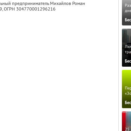
альный предприниматель Михайлов Роман
Ра
9
, ОГРН 304770001296216
дне
Бе
Люб
тра
Бе
Пер
«З
Бе
25 