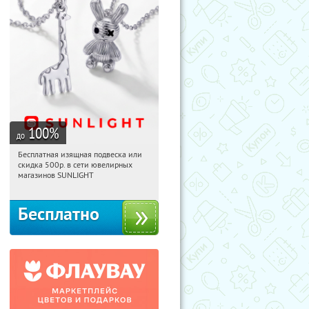
100
%
до
Бесплатная изящная подвеска или
01:46:44
Получили:
74
скидка 500р. в сети ювелирных
Россия
магазинов SUNLIGHT
Бесплатно