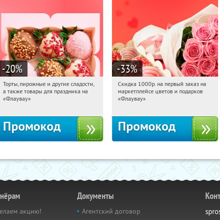
-20
%
-33
%
Торты, пирожные и другие сладости,
Скидка 1000р. на первый заказ на
01:46:44
Получили:
6
01:46:44
Получили:
18
а также товары для праздника на
маркетплейсе цветов и подарков
Россия
Россия
«Флаувау»
«Флаувау»
Промокод
Промокод
тнёрам
Документы
Кон
елаем акцию!
Агентский договор
spro