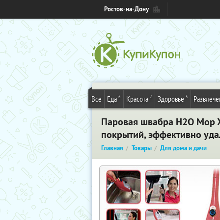
Ростов-на-Дону
6
2
5
Все
Еда
Красота
Здоровье
Развлече
Паровая швабра H2O Mop X
покрытий, эффективно уда
Главная
Товары
Для дома и дачи