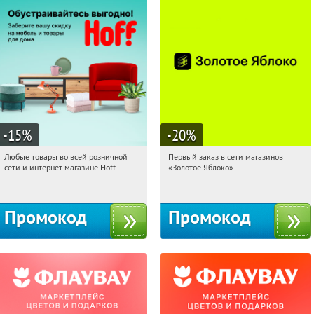
-15
%
-20
%
Любые товары во всей розничной
Первый заказ в сети магазинов
01:46:44
Получили:
83
01:46:44
Получи первым!
сети и интернет-магазине Hoff
«Золотое Яблоко»
Москва, 1-й Волоколамский проезд,
Россия
10с1
Промокод
Промокод