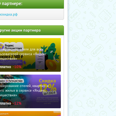
 партнере:
вскидка.рф
ругие акции партнера
нирование отеля для всех
ьзователей сервиса «Яндекс
тешествия»
сплатно
-10%
нирование отелей, квартир и
го жилья в сервисе «Яндекс
тешествия»
сплатно
-12%