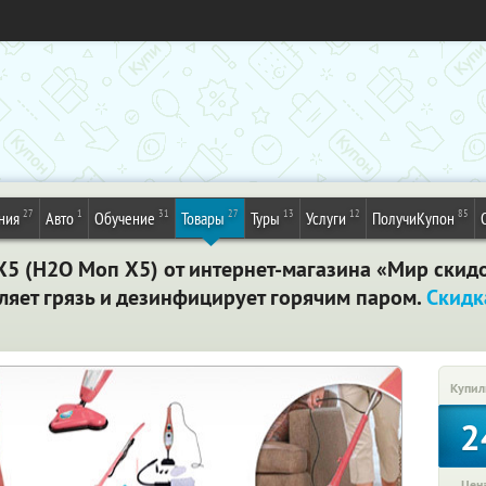
27
1
31
27
13
12
85
ния
Авто
Обучение
Товары
Туры
Услуги
ПолучиКупон
5 (Н2О Моп Х5) от интернет-магазина «Мир скидо
ляет грязь и дезинфицирует горячим паром.
Скидк
Купил
2
Цена