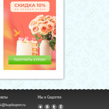
такты
Мы в Соцсетях
si@kupikupon.ru