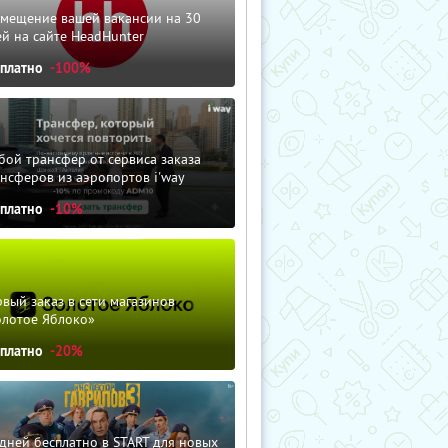
змещение вашей вакансии на 30
й на сайте HeadHunter
сплатно
-100%
ой трансфер от сервиса заказа
нсферов из аэропортов i'way
сплатно
-10%
вый заказ в сети магазинов
олотое Яблоко»
сплатно
-20%
дней бесплатно в START для новых