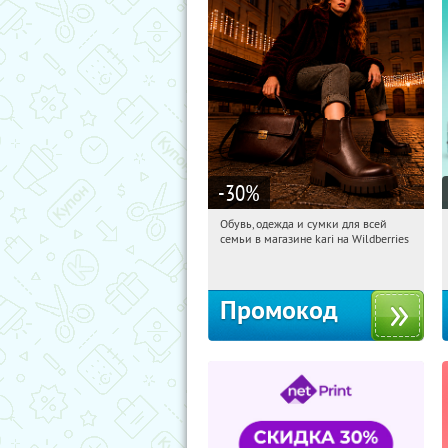
-30
%
Обувь, одежда и сумки для всей
01:46:44
Получили:
31
семьи в магазине kari на Wildberries
Россия
Промокод