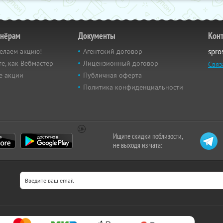
тнёрам
Документы
Кон
елаем акцию!
Агентский договор
spro
е, как Вебмастер
Лицензионный договор
Связ
е акции
Публичная оферта
Политика конфиденциальности
Ищите скидки поблизости,
не выходя из чата: