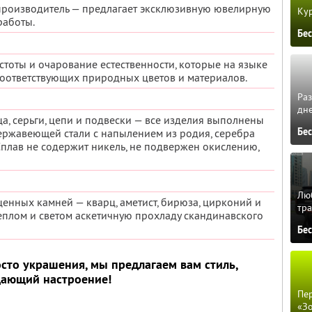
роизводитель — предлагает эксклюзивную ювелирную
Кур
работы.
Бе
стоты и очарование естественности, которые на языке
оответствующих природных цветов и материалов.
Ра
дне
ца, серьги, цепи и подвески — все изделия выполнены
Бе
нержавеющей стали с напылением из родия, серебра
 Сплав не содержит никель, не подвержен окислению,
Люб
енных камней — кварц, аметист, бирюза, цирконий и
тра
еплом и светом аскетичную прохладу скандинавского
Бе
сто украшения, мы предлагаем вам стиль,
дающий настроение!
Пер
«З