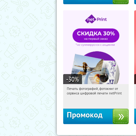
-30
%
Печать фотографий, фотокниг от
13:56:02
Получили:
4
сервиса цифровой печати netPrint
Россия
Промокод