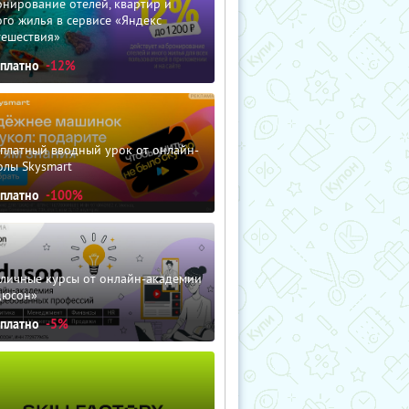
нирование отелей, квартир и
го жилья в сервисе «Яндекс
тешествия»
сплатно
-12%
сплатный вводный урок от онлайн-
олы Skysmart
сплатно
-100%
зличные курсы от онлайн-академии
дюсон»
сплатно
-5%