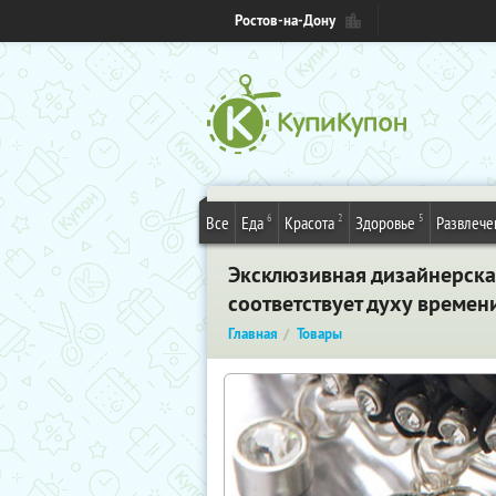
Ростов-на-Дону
6
2
5
Все
Еда
Красота
Здоровье
Развлече
Эксклюзивная дизайнерская
соответствует духу времен
Главная
Товары