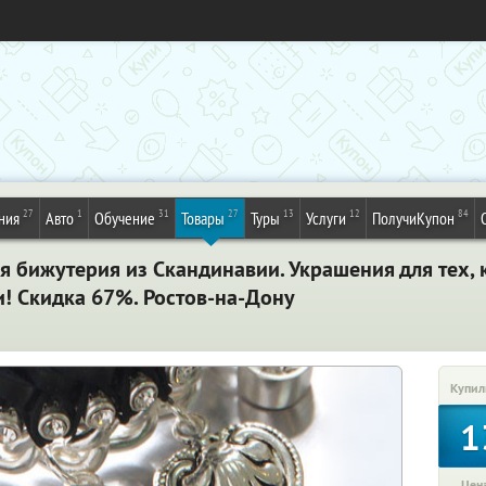
27
1
31
27
13
12
84
ния
Авто
Обучение
Товары
Туры
Услуги
ПолучиКупон
 бижутерия из Скандинавии. Украшения для тех, к
и! Скидка 67%. Ростов-на-Дону
Купил
1
Цена