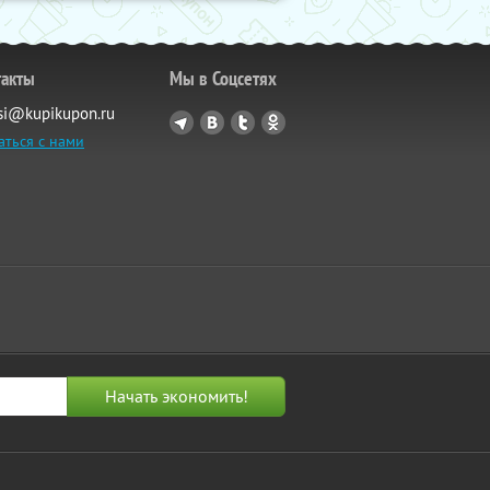
такты
Мы в Соцсетях
si@kupikupon.ru
аться с нами