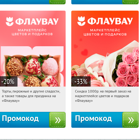
-20
%
-33
%
Торты, пирожные и другие сладости,
Скидка 1000р. на первый заказ на
13:56:02
Получили:
6
13:56:02
Получили:
18
а также товары для праздника на
маркетплейсе цветов и подарков
Россия
Россия
«Флаувау»
«Флаувау»
Промокод
Промокод