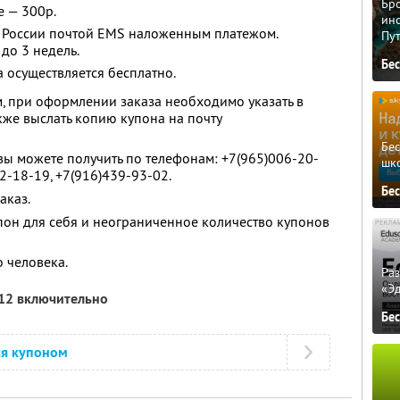
Бро
е — 300р.
ино
и России почтой EMS наложенным платежом.
Пу
 до 3 недель.
Бе
а осуществляется бесплатно.
, при оформлении заказа необходимо указать в
кже выслать копию купона на почту
Бе
 можете получить по телефонам: +7(965)006-20-
шк
42-18-19, +7(916)439-93-02.
Бе
аказ.
он для себя и неограниченное количество купонов
 человека.
Ра
«Э
012 включительно
Бе
ся купоном