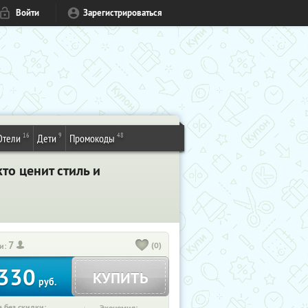
Войти
Зарегистрироваться
16
9
48
Отели
Дети
Промокоды
то ценит стиль и
7
(0)
и:
330
КУПИТЬ
руб.
 без скидки: