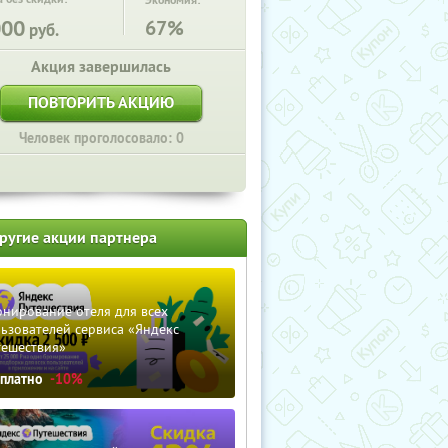
Экономия:
000
67%
руб.
Акция завершилась
ПОВТОРИТЬ АКЦИЮ
Человек проголосовало: 0
ругие акции партнера
нирование отеля для всех
ьзователей сервиса «Яндекс
тешествия»
сплатно
-10%