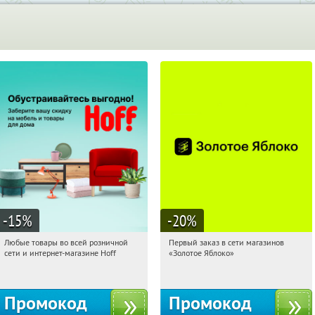
-15
%
-20
%
Любые товары во всей розничной
Первый заказ в сети магазинов
13:56:02
Получили:
83
13:56:02
Получи первым!
сети и интернет-магазине Hoff
«Золотое Яблоко»
Москва, 1-й Волоколамский проезд,
Россия
10с1
Промокод
Промокод