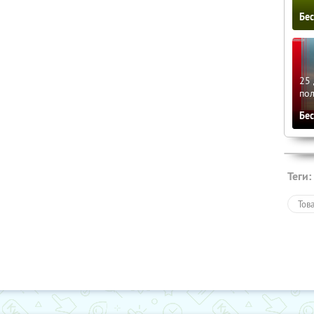
Бе
25 
по
Бе
Теги:
Тов