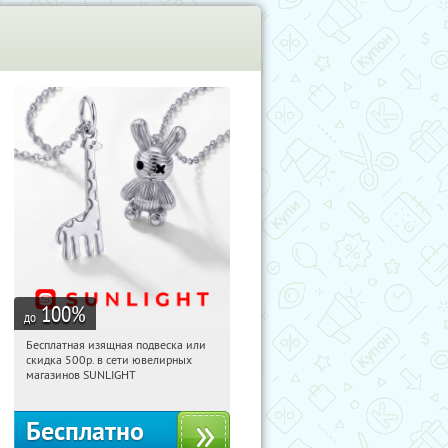
100
%
до
Бесплатная изящная подвеска или
13:56:02
Получили:
74
скидка 500р. в сети ювелирных
Россия
магазинов SUNLIGHT
Бесплатно