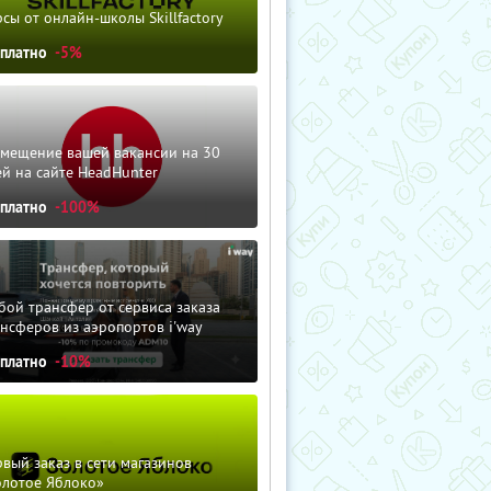
сы от онлайн-школы Skillfactory
сплатно
-5%
змещение вашей вакансии на 30
й на сайте HeadHunter
сплатно
-100%
ой трансфер от сервиса заказа
нсферов из аэропортов i'way
сплатно
-10%
вый заказ в сети магазинов
олотое Яблоко»