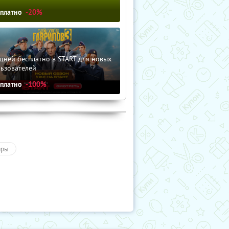
сплатно
-20%
дней бесплатно в START для новых
льзователей
сплатно
-100%
ары