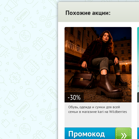
Похожие акции:
-30
%
Обувь, одежда и сумки для всей
13:56:02
Получили:
32
семьи в магазине kari на Wildberries
Россия
Промокод