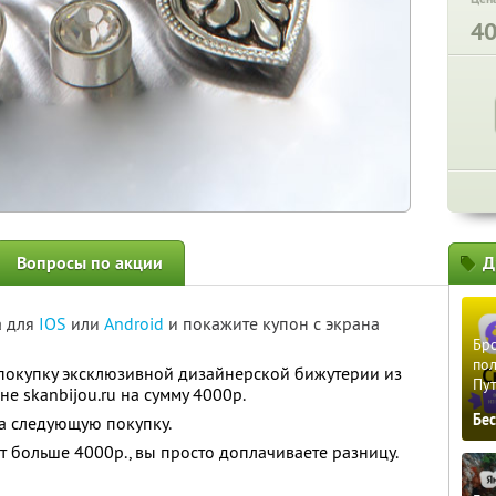
4
Вопросы по акции
Д
а для
IOS
или
Android
и покажите купон с экрана
Бро
пол
покупку эксклюзивной дизайнерской бижутерии из
Пу
е skanbijou.ru на сумму 4000р.
Бе
а следующую покупку.
т больше 4000р., вы просто доплачиваете разницу.