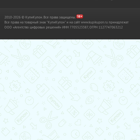
2010-2026 © КупиКупон. Все права защищены.
Все права на товарный знак "КупиКупон" и на сайт www.kupikupon.ru принадлежат
OOO «Агентство цифровых решений» ИНН 7705523387, ОГРН 1127747063212