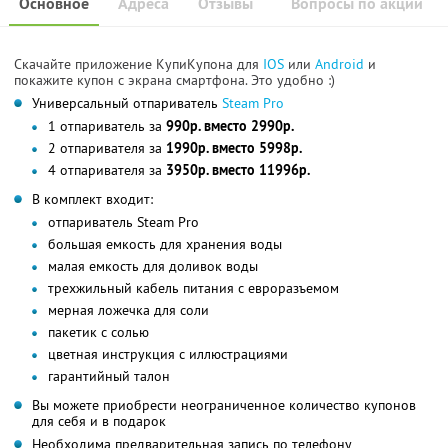
Основное
Адреса
Отзывы
Вопросы по акции
Скачайте приложение КупиКупона для
IOS
или
Android
и
покажите купон с экрана смартфона. Это удобно :)
Универсальный отпариватель
Steam Pro
1 отпариватель за
990р. вместо 2990р.
2 отпаривателя за
1990р. вместо 5998р.
4 отпаривателя за
3950р. вместо 11996р.
В комплект входит:
отпариватель Steam Pro
большая емкость для хранения воды
малая емкость для доливок воды
трехжильный кабель питания с евроразъемом
мерная ложечка для соли
пакетик с солью
цветная инструкция с иллюстрациями
гарантийный талон
Вы можете приобрести неограниченное количество купонов
для себя и в подарок
Необходима предварительная запись по телефону