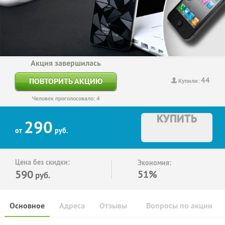
Акция завершилась
44
ПОВТОРИТЬ АКЦИЮ
Купили:
Человек проголосовало: 4
КУПИТЬ
290
от
руб.
Цена без скидки:
Экономия:
590
51%
руб.
Основное
Адреса
Отзывы
Вопросы по акции