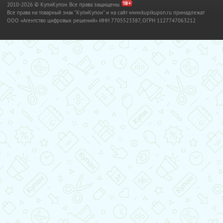
2010-2026 © КупиКупон. Все права защищены.
Все права на товарный знак "КупиКупон" и на сайт www.kupikupon.ru принадлежат
OOO «Агентство цифровых решений» ИНН 7705523387, ОГРН 1127747063212