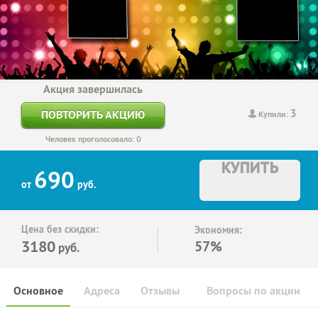
Акция завершилась
3
ПОВТОРИТЬ АКЦИЮ
Купили:
Человек проголосовало: 0
КУПИТЬ
690
от
руб.
Цена без скидки:
Экономия:
3180
57%
руб.
Основное
Адреса
Отзывы
Вопросы по акции