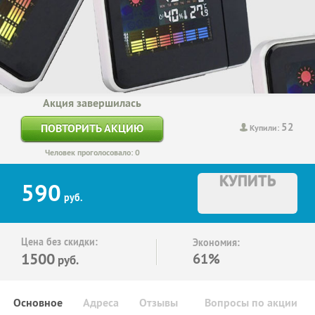
Акция завершилась
52
ПОВТОРИТЬ АКЦИЮ
Купили:
Человек проголосовало: 0
КУПИТЬ
590
руб.
Цена без скидки:
Экономия:
1500
61%
руб.
Основное
Адреса
Отзывы
Вопросы по акции