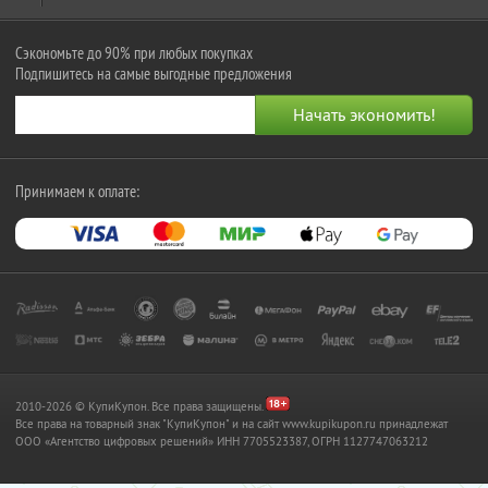
Сэкономьте до 90% при любых покупках
Подпишитесь на самые выгодные предложения
Принимаем к оплате:
2010-2026 © КупиКупон. Все права защищены.
Все права на товарный знак "КупиКупон" и на сайт www.kupikupon.ru принадлежат
OOO «Агентство цифровых решений» ИНН 7705523387, ОГРН 1127747063212