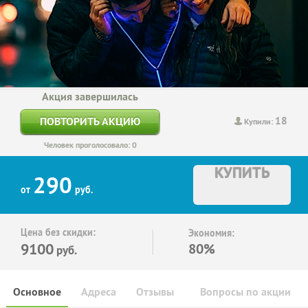
Акция завершилась
18
ПОВТОРИТЬ АКЦИЮ
Купили:
Человек проголосовало: 0
КУПИТЬ
290
от
руб.
Цена без скидки:
Экономия:
9100
80%
руб.
Основное
Адреса
Отзывы
Вопросы по акции