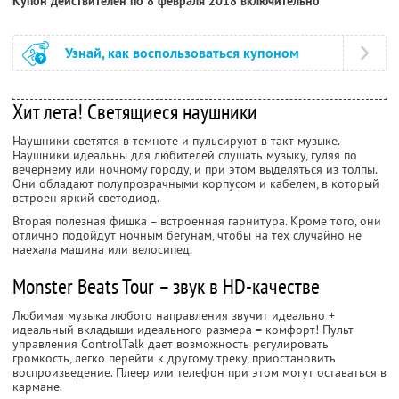
Купон действителен по 8 февраля 2018 включительно
Узнай, как воспользоваться купоном
Хит лета! Светящиеся наушники
Наушники светятся в темноте и пульсируют в такт музыке.
Наушники идеальны для любителей слушать музыку, гуляя по
вечернему или ночному городу, и при этом выделяться из толпы.
Они обладают полупрозрачными корпусом и кабелем, в который
встроен яркий светодиод.
Вторая полезная фишка – встроенная гарнитура. Кроме того, они
отлично подойдут ночным бегунам, чтобы на тех случайно не
наехала машина или велосипед.
Monster Beats Tour – звук в HD-качестве
Любимая музыка любого направления звучит идеально +
идеальный вкладыши идеального размера = комфорт! Пульт
управления ControlTalk дает возможность регулировать
громкость, легко перейти к другому треку, приостановить
воспроизведение. Плеер или телефон при этом могут оставаться в
кармане.