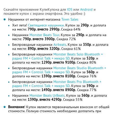
Скачайте приложение КупиКупона для
IOS
или
Android
и
покажите купон с экрана смартфона. Это удобно :)
Наушники от интернет-магазина
Town Sales
Хит лета!
Светящиеся наушники
. Купон за
290р
. и доплата
на месте:
790р. вместо 2990р.
Скидка 64%
Наушники
Monster Beats Tour
. Купон за
290р
. и доплата на
месте:
790р. вместо 3900р.
Скидка 72%
Беспроводные наушники
Airbeats
. Купон за
350р
. и доплата
на месте:
890р. вместо 3200р.
Скидка 61%
Беспроводные наушники
Monster Beats Solo Bluetooth +
радио FM + Control Talk + микро SD
. Купон за
520р
. и
доплата на месте:
1290р. вместо 9100р.
Скидка 80%
Беспроводные наушники
Monster Beats Studio Bluetooth +
радио FM + Control Talk + микро SD
. Купон за
560р
. и
доплата на месте:
1390р. вместо 8100р.
Скидка 76%
Беспроводные наушники
Monster Beats Pro Bluetooth +
радио FM + Control Talk + микро SD
. Купон за
590р
. и
доплата на месте:
1490р. вместо 8900р.
Скидка 77%
Наушники
Monster Beats UrBeats
. Купон за
560р
. и доплата
на месте:
1390р. вместо 4290р
. Скидка 55%
Внимание
! Купон является первоначальным взносом от общей
стоимости. Полную стоимость необходимо доплатить при