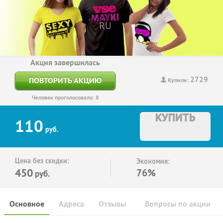
Акция завершилась
2729
ПОВТОРИТЬ АКЦИЮ
Купили:
Человек проголосовало: 8
КУПИТЬ
110
руб.
Цена без скидки:
Экономия:
450
76%
руб.
Основное
Адреса
Отзывы
Вопросы по акции