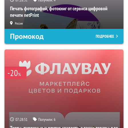
Печать фотографий, фотокниг от сервиса цифровой
печати netPrint
Россия
Промокод
ПОДРОБНЕЕ
-20
%
07:28:50
Получили:
6
Торты, пирожные и другие сладости, а также товары для