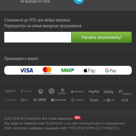
не выходя из чата:
Сэкономьте до 90% при любых покупках
Подпишитесь на самые выгодные предложения
Принимаем к оплате:
2010-2026 © КупиКупон. Все права защищены.
Все права на товарный знак "КупиКупон" и на сайт www.kupikupon.ru принадлежат
OOO «Агентство цифровых решений» ИНН 7705523387, ОГРН 1127747063212