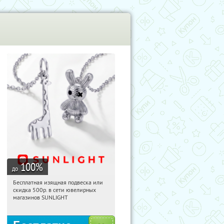
100
%
до
Бесплатная изящная подвеска или
03:37:53
Получили:
74
скидка 500р. в сети ювелирных
Россия
магазинов SUNLIGHT