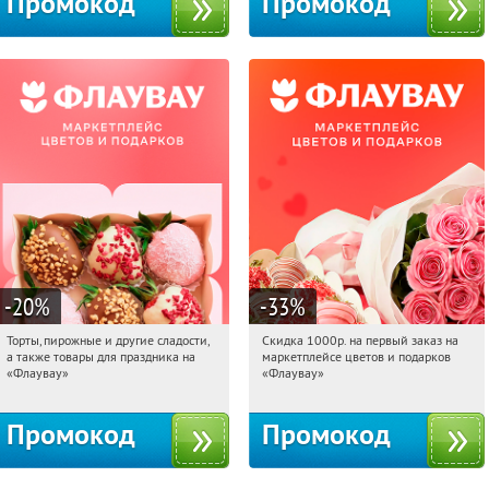
Промокод
Промокод
-20
%
-33
%
Торты, пирожные и другие сладости,
Скидка 1000р. на первый заказ на
03:37:53
Получили:
6
03:37:53
Получили:
18
а также товары для праздника на
маркетплейсе цветов и подарков
Россия
Россия
«Флаувау»
«Флаувау»
Промокод
Промокод