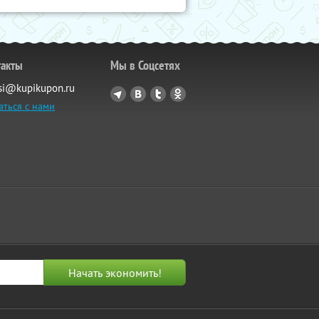
такты
Мы в Соцсетях
si@kupikupon.ru
аться с нами