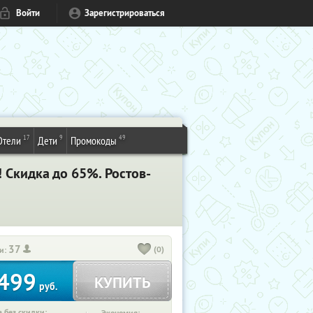
Войти
Зарегистрироваться
17
9
49
Отели
Дети
Промокоды
 Скидка до 65%. Ростов-
37
(0)
и:
499
КУПИТЬ
руб.
 без скидки: