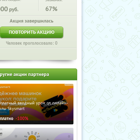
Экономия:
000
67%
руб.
Акция завершилась
ПОВТОРИТЬ АКЦИЮ
Человек проголосовало: 0
ругие акции партнера
сплатный вводный урок от онлайн-
олы Skysmart
сплатно
-100%