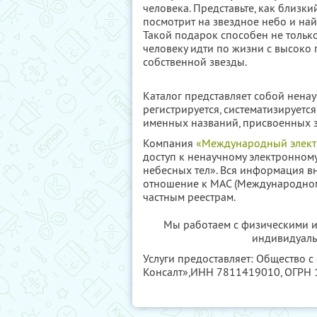
человека. Представьте, как близки
посмотрит на звездное небо и най
Такой подарок способен не только
человеку идти по жизни с высоко 
собственной звезды.
Каталог представляет собой ненау
регистрируется, систематизируетс
именных названий, присвоенных з
Компания
«Международный электр
доступ к ненаучному электронном
небесных тел». Вся информация вн
отношение к МАС (Международном
частным реестрам.
Мы работаем с физическими и
индивидуаль
Услуги предоставляет: Общество с
Консалт»,
ИНН 7811419010
, ОГРН