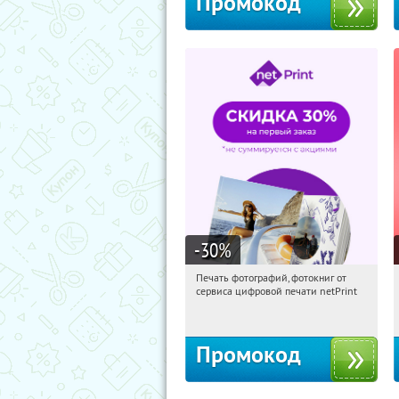
Промокод
-30
%
Печать фотографий, фотокниг от
03:37:53
Получили:
4
сервиса цифровой печати netPrint
Россия
Промокод