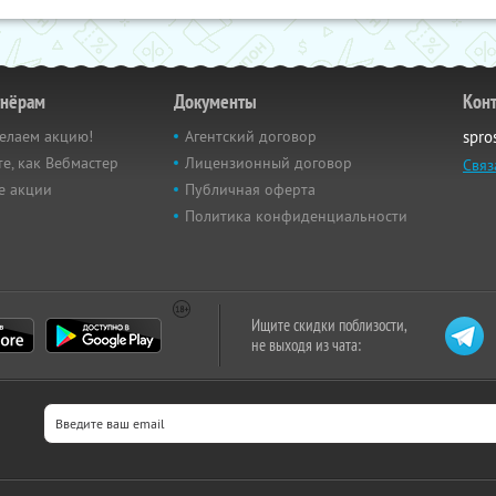
тнёрам
Документы
Кон
елаем акцию!
Агентский договор
spro
е, как Вебмастер
Лицензионный договор
Связ
е акции
Публичная оферта
Политика конфиденциальности
Ищите скидки поблизости,
не выходя из чата: