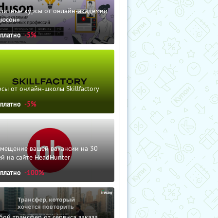
зличные курсы от онлайн-академии
дюсон»
сплатно
-5%
сы от онлайн-школы Skillfactory
сплатно
-5%
змещение вашей вакансии на 30
й на сайте HeadHunter
сплатно
-100%
ой трансфер от сервиса заказа