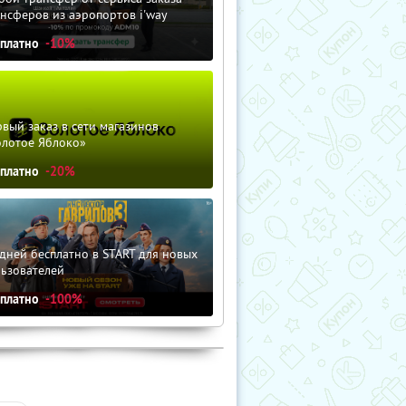
нсферов из аэропортов i'way
сплатно
-10%
вый заказ в сети магазинов
олотое Яблоко»
сплатно
-20%
дней бесплатно в START для новых
льзователей
сплатно
-100%