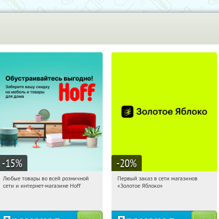
-15
%
-20
%
Любые товары во всей розничной
Первый заказ в сети магазинов
03:37:53
Получили:
83
03:37:53
Получи первым!
сети и интернет-магазине Hoff
«Золотое Яблоко»
Москва, 1-й Волоколамский проезд,
Россия
10с1