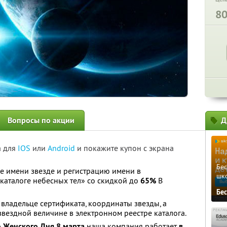
8
Вопросы по акции
Д
а для
IOS
или
Android
и покажите купон с экрана
Бе
е имени звезде и регистрацию имени в
шк
аталоге небесных тел» со скидкой до
65%
В
Бе
владельце сертификата, координаты звезды, а
ездной величине в электронном реестре каталога.
 Женского Дня 8 марта
наша компания работает
в