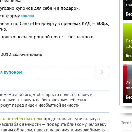
 человека.
тра
угодно купонов для себя и в подарок.
Бе
ить форму
заказа
.
дневно по Санкт-Петербургу в пределах КАД —
300р.
,
тно.
 только по электронной почте — бесплатно в
Пер
«З
я 2012 включительно
Бе
ся купоном
25 
по
мами для того, чтобы просто поднять голову и
Бе
ит только взглянуть на бесконечные небесные
ркнут перед лицом необъятной вечности.
алог небесных тел»
предоставляет уникальную
Теги:
масштабах вечности — подарить близкому человеку
в, таким образом, навеки ваше имя и имя любимого