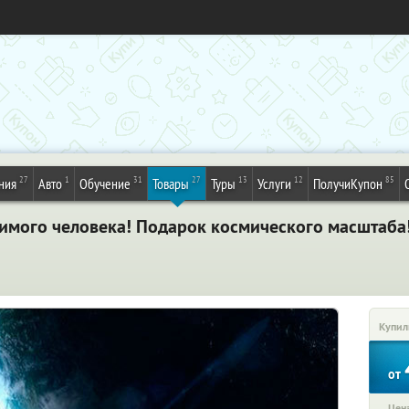
27
1
31
27
13
12
85
ния
Авто
Обучение
Товары
Туры
Услуги
ПолучиКупон
имого человека! Подарок космического масштаба!
Купил
от
Цена