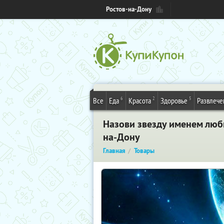
Ростов-на-Дону
6
2
5
Все
Еда
Красота
Здоровье
Развлече
Назови звезду именем люб
на-Дону
Главная
Товары