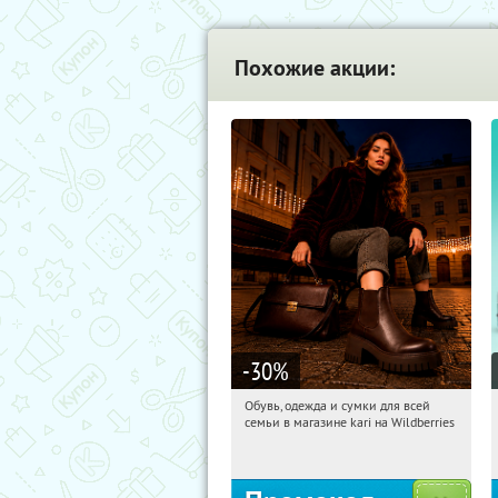
Похожие акции:
-30
%
Обувь, одежда и сумки для всей
03:37:53
Получили:
31
семьи в магазине kari на Wildberries
Россия