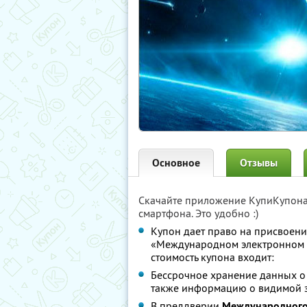
Основное
Отзывы
Скачайте приложение КупиКупон
смартфона. Это удобно :)
Купон дает право на присвоени
«Международном электронном к
стоимость купона входит:
Бессрочное хранение данных о 
также информацию о видимой зв
В преддверии
Международного