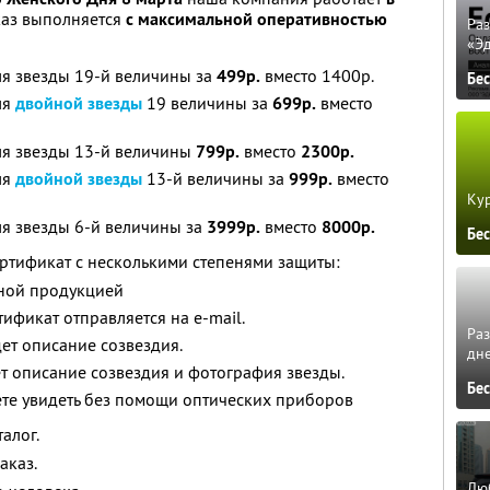
каз выполняется
с максимальной оперативностью
Ра
«Э
ля звезды 19-й величины за
499р.
вместо 1400р.
Бе
ля
двойной звезды
19 величины за
699р.
вместо
ля звезды 13-й величины
799р.
вместо
2300р.
ля
двойной звезды
13-й величины за
999р.
вместо
Кур
ля звезды 6-й величины за
3999р.
вместо
8000р.
Бе
ртификат с несколькими степенями защиты:
рной продукцией
ификат отправляется на e-mail.
Ра
ет описание созвездия.
дне
т описание созвездия и фотография звезды.
Бе
ете увидеть без помощи оптических приборов
алог.
аказ.
Люб