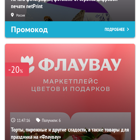
печати netPrint
Россия
Промокод
ПОДРОБНЕЕ
-20
%
11:47:15
Получили:
6
Торты, пирожные и другие сладости, а также товары для
праздника на «Флаувау»