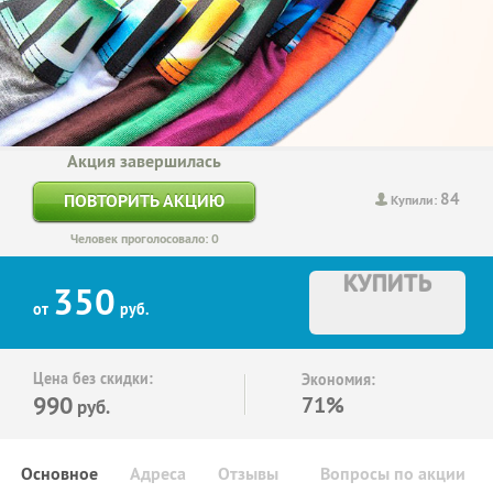
Акция завершилась
84
ПОВТОРИТЬ АКЦИЮ
Купили:
Человек проголосовало: 0
КУПИТЬ
350
от
руб.
Цена без скидки:
Экономия:
990
71%
руб.
Основное
Адреса
Отзывы
Вопросы по акции