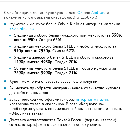
Скачайте приложение КупиКупона для
IOS
или
Android
и
покажите купон с экрана смартфона. Это удобно :)
Мужское и женское белье Calvin Klein от интернет-магазина
«ВеземБелье»
1 единица любого белья (мужского или женского) за
350р.
вместо 990р.
Скидка
65%
3 единицы женского белья STEEL и любого мужского за
990р. вместо 2970р.
Скидка
67%
5 единиц женского белья STEEL и любого мужского за
1490р. вместо 4950р.
Скидка
70%
10 единиц женского белья STEEL и любого мужского за
2890р. вместо 9990р.
Скидка
71%
Купон можно использовать сразу после покупки
Вы можете приобрести неограниченное количество купонов
для себя и в подарок
Заказ необходимо оформить через
интернет-магазин
,
«положив» товар в «корзину». В поле «Код купона»
необходимо указать восьмизначный код активации и нажать
«Оформить заказ»
Доставка осуществляется Почтой России (первым классом)
согласно тарифам и оплачивается при получении: