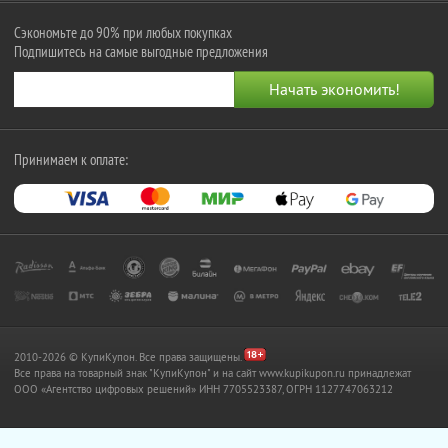
Сэкономьте до 90% при любых покупках
Подпишитесь на самые выгодные предложения
Принимаем к оплате:
2010-2026 © КупиКупон. Все права защищены.
Все права на товарный знак "КупиКупон" и на сайт www.kupikupon.ru принадлежат
OOO «Агентство цифровых решений» ИНН 7705523387, ОГРН 1127747063212