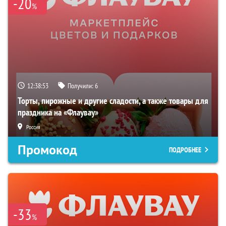
-20
%
12:38:52
Получили:
6
Торты, пирожные и другие сладости, а также товары для
праздника на «Флаувау»
Россия
Промокод
ПОДРОБНЕЕ
-33
%