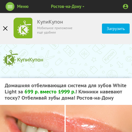
Меню
Ростов-на-Дону
КупиКупон
Мобильное приложение
Загрузить
ещё удобнее
Домашняя отбеливающая система для зубов White
Light за
699 р. вместо
1999
р.
! Клиники навевают
тоску? Отбеливай зубы дома! Ростов-на-Дону