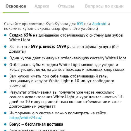
Основное
Адреса
Отзывы
Вопросы по акции
Скачайте приложение КупиКупона для
IOS
или
Android
и
покажите купон с экрана смартфона. Это удобно :)
Скидка 65%
на домашнюю отбеливающую систему для зубов
White Light
Вы платите
699 р. вместо 1999 р.
за сертификат услуги (без
доплаты)
Один купон дает скидку на отбеливающую систему White Light
Отбеливать зубы методом White Light можно где угодно и
когда угодно: дома, на даче, в походах и поездках, спортзалах
Вам нужно иметь при себе лишь отбеливающий гель,
специальную капу от White Light и 10 минут свободного
времени!
Результат отбеливания вы получите уже через несколько
сеансов использования White Light, а курс длительностью 14
дней по 10 минут принесёт вам полное отбеливание и столь
долгожданный результат!
Информацию о системе можно посмотреть на сайте
http://white24.ru/
Бонус — бесплатная доставка
Время работы: круглосуточно