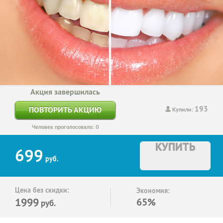
Акция завершилась
193
ПОВТОРИТЬ АКЦИЮ
Купили:
Человек проголосовало: 0
КУПИТЬ
699
руб.
Цена без скидки:
Экономия:
1999
65%
руб.