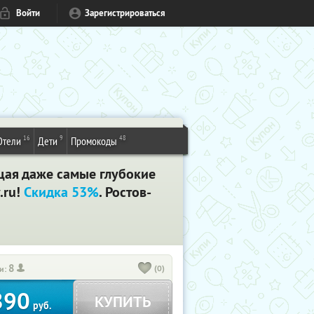
Войти
Зарегистрироваться
16
9
48
Отели
Дети
Промокоды
щая даже самые глубокие
.ru!
Скидка 53%
. Ростов-
8
(0)
и:
890
КУПИТЬ
руб.