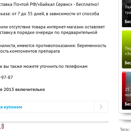
ставка Почтой РФ/«Байкал Сервис» - бесплатно!
Люб
тра
каза: от 7 до 35 дней, в зависимости от способа
Бе
или отсутствия товара интернет-магазин оставляет
оставку в порядке очереди по предварительной
иалиста, имеются противопоказания: беременность
Пер
ость компонентов препарата
«З
Бе
 вы также можете уточнить по телефонам
0-97-87
ля 2013 включительно
25 
по
Бе
ся купоном
18
Теги: