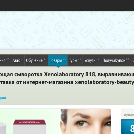
27
1
31
26
13
12
84
ния
Авто
Обучение
Товары
Туры
Услуги
ПолучиКупон
щая сыворотка Xenolaboratory 818, выравниваю
авка от интернет-магазина xenolaboratory-beauty
рия
Купил