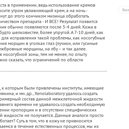
оста в применении, ведь использование кремов
сите утром увлажняющий крем, а на ночь -
Кос
инут до этого кончиком мизинца обработать
чеством препарата - И ВСЕ! Результат появится
ия обычно появляются после 3-4 дней. Кожа в
удто шелковистее, более упругой. А 7-10 дней, как
и для исправления такой проблемы, как носогубные
ния морщин в уголках глаз (лучики, или гусиные
межбровные морщины, на лбу – и так далее.
я носогубной зоны, тем не менее, по опыту
но сказать, что ограничений по области
, к которым были привлечены институты, имеющие
кина, и мн. др., Xenolaboratory удалось создать
Примерный состав данной межклеточной жидкости
давнего времени не удавалось создать необходимую
ении пропорции и в отсутствии специфических
й жидкости не получается. Данные аналоги просто
отает? Суть в том, что в кожу не привносится
аемся в течение естественных процессов, мы их