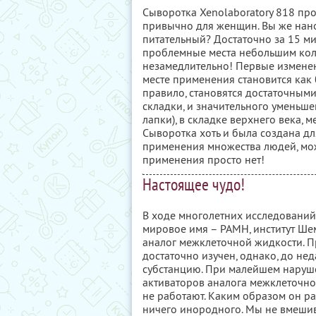
Сыворотка Xenolaboratory 818 пр
привычно для женщин. Вы же нано
питательный? Достаточно за 15 м
проблемные места небольшим коли
незамедлительно! Первые изменен
месте применения становится как б
правило, становятся достаточным
складки, и значительного уменьше
лапки), в складке верхнего века, 
Сыворотка хоть и была создана дл
применения множества людей, мож
применения просто нет!
Настоящее чудо!
В ходе многолетних исследований
мировое имя – РАМН, институт Шемя
аналог межклеточной жидкости. 
достаточно изучен, однако, до не
субстанцию. При малейшем наруш
активаторов аналога межклеточно
не работают. Каким образом он раб
ничего инородного. Мы не вмешив