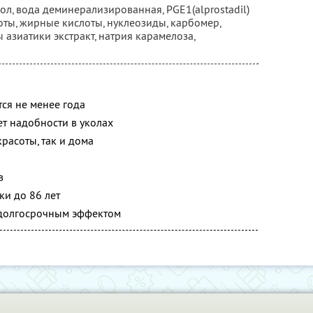
ол, вода деминерализированная, PGE1(alprostadil)
оты, жирные кислоты, нуклеозиды, карбомер,
 азиатики экстракт, натрия карамелоза,
тся не менее года
т надобности в уколах
расоты, так и дома
в
и до 86 лет
 долгосрочным эффектом