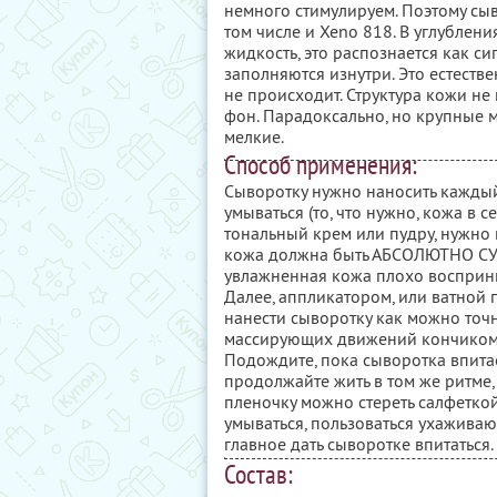
немного стимулируем. Поэтому с
том числе и Xeno 818. В углублен
жидкость, это распознается как си
заполняются изнутри. Это естеств
не происходит. Структура кожи не
фон. Парадоксально, но крупные 
мелкие.
Способ применения:
Cыворотку нужно наносить каждый
умываться (то, что нужно, кожа в с
тональный крем или пудру, нужно 
кожа должна быть АБСОЛЮТНО СУХО
увлажненная кожа плохо восприним
Далее, аппликатором, или ватной 
нанести сыворотку как можно точн
массирующих движений кончиком п
Подождите, пока сыворотка впитае
продолжайте жить в том же ритме
пленочку можно стереть салфеткой 
умываться, пользоваться ухажива
главное дать сыворотке впитаться.
Состав: