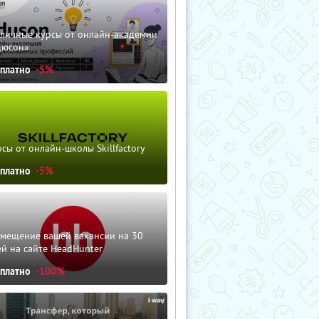
зличные курсы от онлайн-академии
дюсон»
сплатно
-5%
сы от онлайн-школы Skillfactory
сплатно
-5%
змещение вашей вакансии на 30
й на сайте HeadHunter
сплатно
-100%