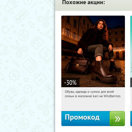
Похожие акции:
-30
%
Обувь, одежда и сумки для всей
02:36:36
Получили:
30
семьи в магазине kari на Wildberries
Россия
Промокод