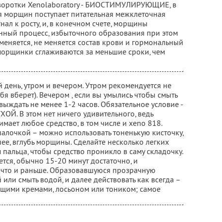
ыворотки Xenolaboratory - БИОСТИМУЛИРУЮЩИЕ, в
ия морщин поступает питательная межклеточная
гнал к росту, и, в конечном счете, морщины
енный процесс, избыточного образования при этом
 меняется, не меняется состав крови и гормональный
морщинки сглаживаются за меньшие сроки, чем
 день, утром и вечером. Утром рекомендуется не
ебя вберет). Вечером , если вы умылись чтобы смыть
выждать не менее 1-2 часов. Обязательное условие -
Й. В этом нет ничего удивительного, ведь
ает любое средство, в том числе и xeno 818.
палочкой – можно использовать тоненькую кисточку,
ее, вглубь морщины. Сделайте несколько легких
альца, чтобы средство проникло в саму складочку.
тся, обычно 15-20 минут достаточно, и
, что и раньше. Образовавшуюся прозрачную
или смыть водой, и далее действовать как всегда –
ющими кремами, лосьоном или тоником; самое