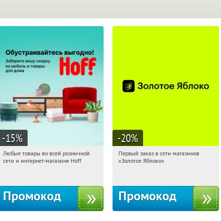
-15
%
-20
%
Любые товары во всей розничной
Первый заказ в сети магазинов
02:36:36
Получили:
83
02:36:36
Получи первым!
сети и интернет-магазине Hoff
«Золотое Яблоко»
Москва, 1-й Волоколамский проезд,
Россия
10с1
Промокод
Промокод