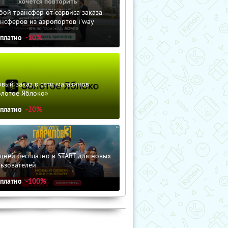
ой трансфер от сервиса заказа
нсферов из аэропортов i'way
сплатно
-10%
вый заказ в сети магазинов
олотое Яблоко»
сплатно
-20%
дней бесплатно в START для новых
льзователей
сплатно
-100%