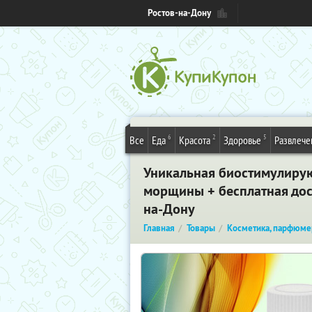
Ростов-на-Дону
6
2
5
Все
Еда
Красота
Здоровье
Развлече
Уникальная биостимулирую
морщины + бесплатная дост
на-Дону
Главная
Товары
Косметика, парфюме