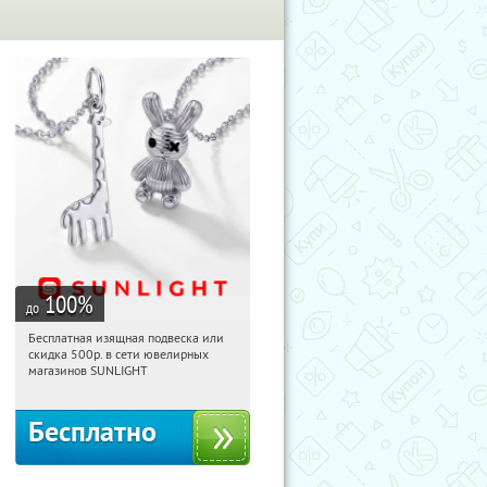
100
%
до
Бесплатная изящная подвеска или
02:36:36
Получили:
73
скидка 500р. в сети ювелирных
Россия
магазинов SUNLIGHT
Бесплатно