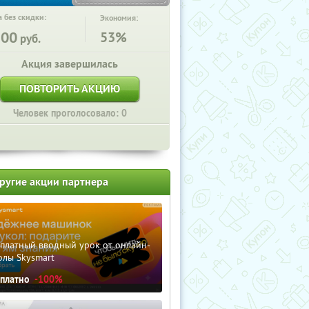
 без скидки:
Экономия:
500
53%
руб.
Акция завершилась
ПОВТОРИТЬ АКЦИЮ
Человек проголосовало: 0
ругие акции партнера
сплатный вводный урок от онлайн-
олы Skysmart
сплатно
-100%