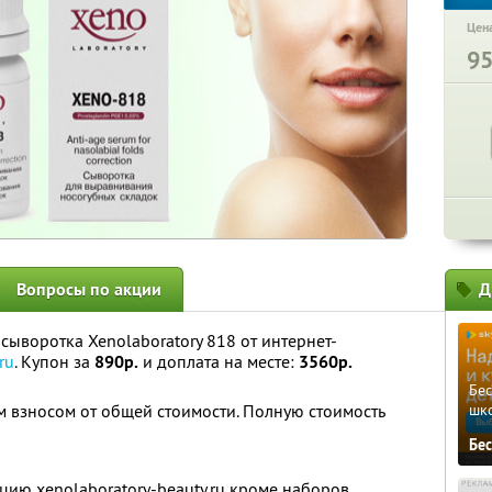
Цена
9
Вопросы по акции
Д
ыворотка Xenolaboratory 818 от интернет-
ru
. Купон за
890р.
и доплата на месте:
3560р.
Бе
 взносом от общей стоимости. Полную стоимость
шк
Бе
ию xenolaboratory-beauty.ru кроме наборов