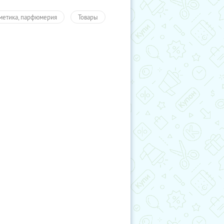
метика, парфюмерия
Товары