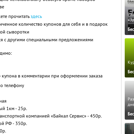
ве
Ра
ете прочитать
здесь
«Э
ченное количество купонов для себя и в подарок
Бе
ной сыворотки
тся с другими специальными предложениями
димо:
Кур
Бе
р купона в комментарии при оформлении заказа
по телефону
Ра
ная
дне
й 1км - 25р.
Бе
ранспортной компанией «Байкал Сервис» - 450р.
й РФ - 350p.
0р.