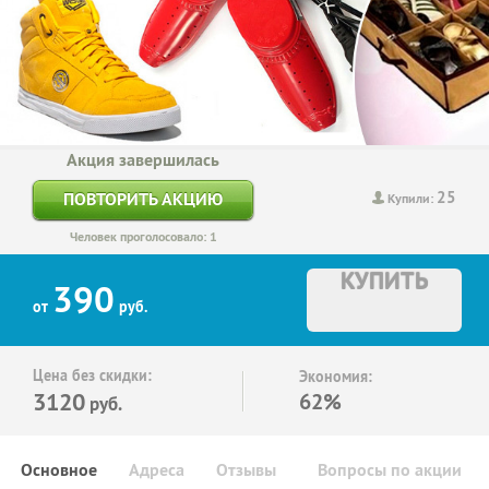
Акция завершилась
25
ПОВТОРИТЬ АКЦИЮ
Купили:
Человек проголосовало: 1
КУПИТЬ
390
от
руб.
Цена без скидки:
Экономия:
3120
62%
руб.
Основное
Адреса
Отзывы
Вопросы по акции