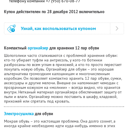
телефону компании
+7 (950) 670-08-77
Купон действителен по 28 декабря 2012 включительно
Узнай, как воспользоваться купоном
Компактный
органайзер
для хранения 12 пар обуви
Шопоголики часто сталкиваются с проблемой хранения обуви:
кто-то убирает туфли на антресоль, у кого-то ботинки
разбросаны по всем углам в прихожей, а кто-то просто перестает
покупать новую обувь. Органайзер для обуви – это хорошая
альтернатива громоздким калошницам и многочисленным
коробкам. Он позволяет компактно хранить 12 пар обуви, сумки,
аксессуары и другие мелочи. Внешне он напоминает чемодан с
прозрачным кожухом на «молнии» – всегда видно, что хранится
внутри. Нетканый материал органайзера обеспечивает защиту от
пыли и влаги. Органайзер можно поставить в шкафу, кладовой,
прихожей или спрятать под кровать.
Электросушилка
для обуви
Мокрая обувь – это настоящая проблема. Она долго сохнет, а
иногда крайне необходимо идти куда-нибудь именно в этих