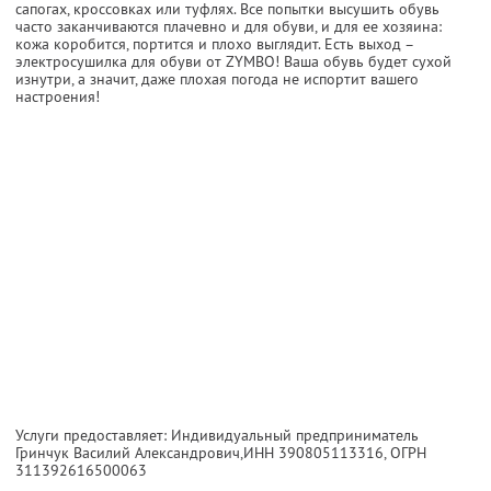
сапогах, кроссовках или туфлях. Все попытки высушить обувь
часто заканчиваются плачевно и для обуви, и для ее хозяина:
кожа коробится, портится и плохо выглядит. Есть выход –
электросушилка для обуви от ZYMBO! Ваша обувь будет сухой
изнутри, а значит, даже плохая погода не испортит вашего
настроения!
Услуги предоставляет: Индивидуальный предприниматель
Гринчук Василий Александрович,
ИНН 390805113316
, ОГРН
311392616500063