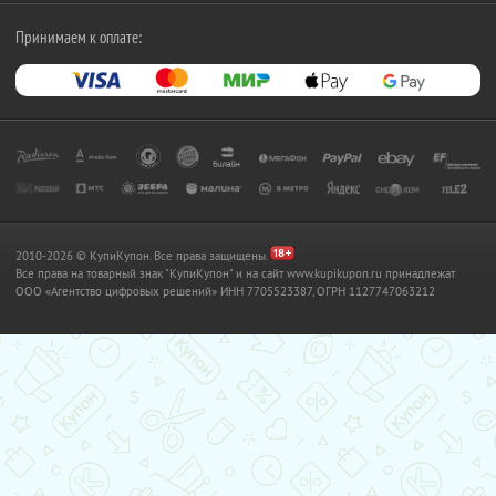
Принимаем к оплате:
2010-2026 © КупиКупон. Все права защищены.
Все права на товарный знак "КупиКупон" и на сайт www.kupikupon.ru принадлежат
OOO «Агентство цифровых решений» ИНН 7705523387, ОГРН 1127747063212