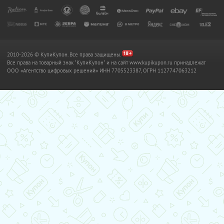
2010-2026 © КупиКупон. Все права защищены.
Все права на товарный знак "КупиКупон" и на сайт www.kupikupon.ru принадлежат
OOO «Агентство цифровых решений» ИНН 7705523387, ОГРН 1127747063212