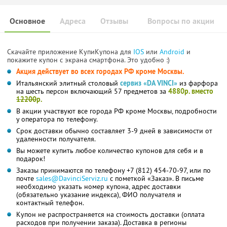
Основное
Адреса
Отзывы
Вопросы по акции
Скачайте приложение КупиКупона для
IOS
или
Android
и
покажите купон с экрана смартфона. Это удобно :)
Акция действует во всех городах РФ кроме Москвы.
Итальянский элитный столовый
сервиз «DA VINCI»
из фарфора
на шесть персон включающий 57 предметов за
4880р. вместо
12200
р.
В акции участвуют все города РФ кроме Москвы, подробности
у оператора по телефону.
Срок доставки обычно составляет 3-9 дней в зависимости от
удаленности получателя.
Вы можете купить любое количество купонов для себя и в
подарок!
Заказы принимаются по телефону +7 (812) 454-70-97, или по
почте
sales@DavinciServiz.ru
с пометкой «Заказ». В письме
необходимо указать номер купона, адрес доставки
(обязательно указание индекса), ФИО получателя и
контактный телефон.
Купон не распространяется на стоимость доставки (оплата
расходов при получении заказа). Доставка в регионы