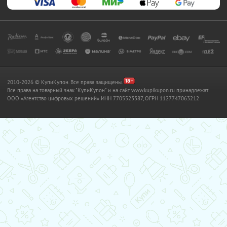
2010-2026 © КупиКупон. Все права защищены.
Все права на товарный знак "КупиКупон" и на сайт www.kupikupon.ru принадлежат
OOO «Агентство цифровых решений» ИНН 7705523387, ОГРН 1127747063212