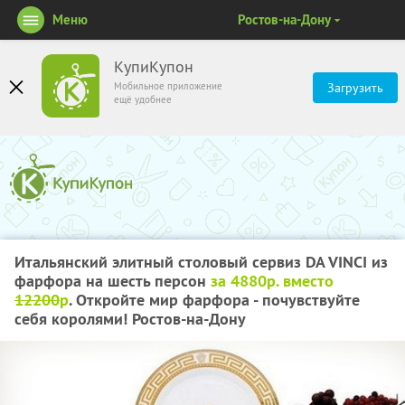
Меню
Ростов-на-Дону
КупиКупон
Мобильное приложение
Загрузить
ещё удобнее
Итальянский элитный столовый сервиз DA VINCI из
фарфора на шесть персон
за 4880р. вместо
12200
р
. Откройте мир фарфора - почувствуйте
себя королями! Ростов-на-Дону