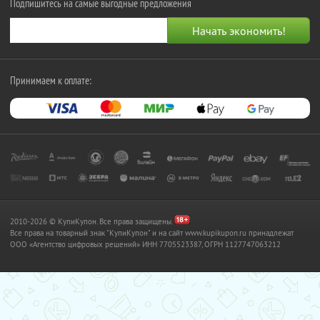
Подпишитесь на самые выгодные предложения
Принимаем к оплате:
2010-2026 © КупиКупон. Все права защищены.
Все права на товарный знак "КупиКупон" и на сайт www.kupikupon.ru принадлежат
OOO «Агентство цифровых решений» ИНН 7705523387, ОГРН 1127747063212