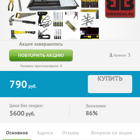
Акция завершилась
3
ПОВТОРИТЬ АКЦИЮ
Купили:
Человек проголосовало: 0
КУПИТЬ
790
руб.
Цена без скидки:
Экономия:
5600
86%
руб.
Основное
Адреса
Отзывы
Вопросы по акции