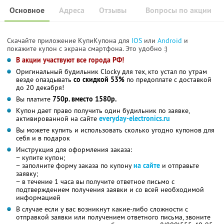
Основное
Адреса
Отзывы
Вопросы по акции
Скачайте приложение КупиКупона для
IOS
или
Android
и
покажите купон с экрана смартфона. Это удобно :)
В акции участвуют все города РФ!
Оригинальный будильник Clocky для тех, кто устал по утрам
везде опаздывать
со скидкой 53%
по предоплате с доставкой
до 20 декабря!
Вы платите
750р. вместо 1580р.
Купон дает право получить один будильник по заявке,
активированной на сайте
everyday-electronics.ru
Вы можете купить и использовать сколько угодно купонов для
себя и в подарок
Инструкция для оформления заказа:
− купите купон;
− заполните форму заказа по купону
на сайте
и отправьте
заявку;
− в течение 1 часа вы получите ответное письмо с
подтверждением получения заявки и со всей необходимой
информацией
В случае если у вас возникнут какие-либо сложности с
отправкой заявки или получением ответного письма, звоните