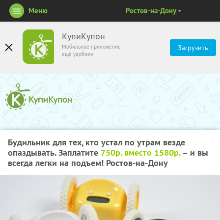
Меню
Ростов-на-Дону
КупиКупон
Мобильное приложение
Загрузить
ещё удобнее
Будильник для тех, кто устал по утрам везде
опаздывать. Заплатите
750р. вместо
1580
р.
– и вы
всегда легки на подъем! Ростов-на-Дону