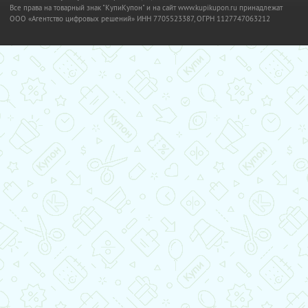
Все права на товарный знак "КупиКупон" и на сайт www.kupikupon.ru принадлежат
OOO «Агентство цифровых решений» ИНН 7705523387, ОГРН 1127747063212