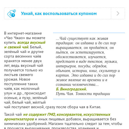
Узнай, как воспользоваться купоном
В интернет-магазине
«Чао Чжао» вы можете
…Чай существует как живая
купить
всегда вкусный
традиция: он издавна и до сих пор
и свежий чай
. Белый,
выращивается, он продаётся, он
зелёный чай и другие
пьётся, он эстетизируется,
сорта весенних чаёв
обожествляется, изучается,
хранятся менее двух
предстает в виде текстов, музыки,
лет, ведь вкусный чай
интерьеров, посуды, обрядов,
получается только из
обычаев, истории, книг, скульптур и
листьев свежего
картин. Это издавна и до сих пор
урожая. Новое
живое явление во времени и в
поступление таких
сознании человечества…
чаёв, как молочный
Б. Виногродский.
улун и др., происходит
Путь Чая. Тонкости традиции
осенью, а пуэр, зелёный
чай, белый чай, жёлтый
чай поступают весной, сразу после сбора чая в Китае.
Такой чай
не содержит ГМО, консервантов, искусственных
ароматизаторов
и иных пищевых добавок, выращивается без
химических удобрений. Магазин тщательно следит за тем, чтобы
в процессе выращивания, производства, хранения и