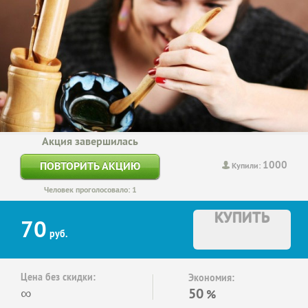
Акция завершилась
1000
ПОВТОРИТЬ АКЦИЮ
Купили:
Человек проголосовало: 1
КУПИТЬ
70
руб.
Цена без скидки:
Экономия:
∞
50
%