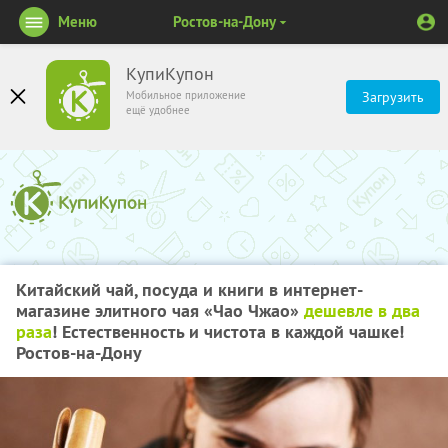
Меню
Ростов-на-Дону
КупиКупон
Мобильное приложение
Загрузить
ещё удобнее
Китайский чай, посуда и книги в интернет-
магазине элитного чая «Чао Чжао»
дешевле в два
раза
! Естественность и чистота в каждой чашке!
Ростов-на-Дону