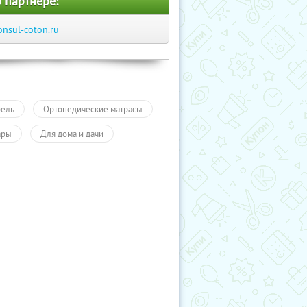
 партнере:
onsul-coton.ru
ель
Ортопедические матрасы
ары
Для дома и дачи