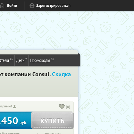
Войти
Зарегистрироваться
16
9
48
Отели
Дети
Промокоды
т компании Consul.
Скидка
первым!
(0)
1450
КУПИТЬ
руб.
 без скидки: