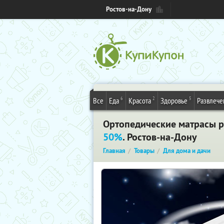
Ростов-на-Дону
6
2
5
Все
Еда
Красота
Здоровье
Развлече
Ортопедические матрасы р
50%
. Ростов-на-Дону
Главная
Товары
Для дома и дачи