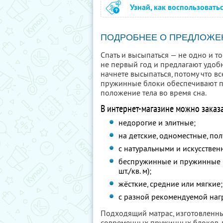
Узнай, как воспользовать
ПОДРОБНЕЕ О ПРЕДЛОЖЕ
Спать и высыпаться — не одно и т
не первый год и предлагают удобн
начнете высыпаться, потому что в
пружинные блоки обеспечивают п
положение тела во время сна.
В интернет-магазине можно заказа
недорогие и элитные;
на детские, одноместные, по
с натуральными и искусстве
беспружинные и пружинные (
шт./кв. м
);
жёсткие, средние или мягкие;
с разной рекомендуемой нагр
Подходящий матрас, изготовленны
современных пружинных блоков, г