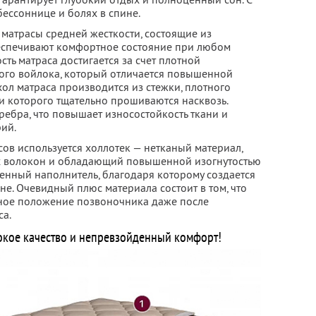
ессоннице и болях в спине.
матрасы средней жесткости, состоящие из
еспечивают комфортное состояние при любом
сть матраса достигается за счет плотной
ого войлока, который отличается повышенной
ол матраса производится из стежки, плотного
ои которого тщательно прошиваются насквозь.
ребра, что повышает износостойкость ткани и
ий.
сов используется холлотек — нетканый материал,
х волокон и обладающий повышенной изогнутостью
твенный наполнитель, благодаря которому создается
не. Очевидный плюс материала состоит в том, что
ное положение позвоночника даже после
са.
окое качество и непревзойденный комфорт!