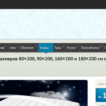
27
1
31
26
13
12
84
ния
Авто
Обучение
Товары
Туры
Услуги
ПолучиКупон
азмеров 80×200, 90×200, 160×200 и 180×200 см о
Купи 
от
Цена