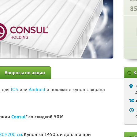
8
Вопросы по акции
К
а для
IOS
или
Android
и покажите купон с экрана
пании
Consul
* со скидкой 50%
80×200 см
. Купон за 1450р. и доплата при