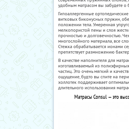
удобным матрасом вы забудете о б
Гипоаллергенные ортопедические 
витковых биконусных пружин, об
положении тела. Умеренная упруго
мелкопористой пены и слоя жестк
прочностью и долговечностью. Чех
многослойного материала, все сл
Стежка обрабатывается ионами се
препятствует размножению бактер
В качестве наполнителя для матра
изготавливаемый из полиэфирны
частиц. Это очень мягкий и качес
ощущение, будто вы спите на пери
холлотек поддерживает оптималь
длительного использования матра
Матрасы Consul — это выс