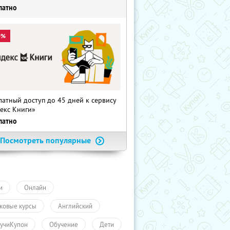
латно
0%
латный доступ до 45 дней к сервису
екс Книги»
латно
Посмотреть популярные
и
Онлайн
ковые курсы
Английский
учиКупон
Обучение
Дети