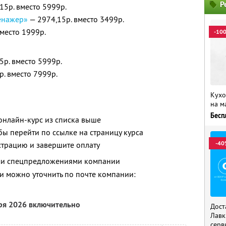
Р
15р. вместо 5999р.
енажер»
— 2974,15р. вместо 3499р.
место 1999р.
-10
5р. вместо 5999р.
. вместо 7999р.
Кухо
на м
Бесп
онлайн-курс из списка выше
бы перейти по ссылке на страницу курса
-40
страцию и завершите оплату
ими спецпредложениями компании
 можно уточнить по почте компании:
бря 2026 включительно
Дост
Лавк
серв