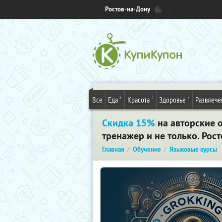
Ростов-на-Дону
6
2
5
Все
Еда
Красота
Здоровье
Развлече
Скидка 15%
на авторские 
тренажер и не только. Рос
Главная
Обучение
Языковые курсы