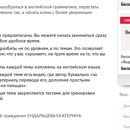
Бесп
разобраться в английской грамматике, перестать
менно так, и начать осень с более уверенным
-10
ы предзаписаны. Вы можете начать заниматься сразу
юбое удобное время.
разбиты не по уровням, а по темам. Это позволяет
, что у вас «хромает», не тратя время на то, что вы
Бесп
«Янд
лы каждой темы изложены на английском языке.
Бесп
аждой теме есть видео, где автор буквально «за
атериалу, переводя его, дополняя простыми
на пальцах».
ая тема закрепляется тестами для тренировки
Теги:
й.
Дет
тый гражданин ЕНДАЛЬЦЕВА ЕКАТЕРИНА
Язы
Пол