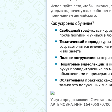
Используйте лето, чтобы наконец 
угадывать, почему язык работает и
пониманием английского.
Как устроено обучение?
Свободный график:
все курс
после покупки и учиться в л
Тематический подход:
курсы 
сосредоточиться именно на том
и так знаете
Полное погружение:
материа
Пошаговые видеолекции:
в к
руку» проводит ученика по м
объяснениями и примерами «
Обязательная практика:
кажд
только что полученных знани
Услуги предоставляет: Самозаня
АРТЕМОВНА,
ИНН 164705870700