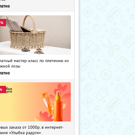
латно
0%
латный мастер-класс по плетению из
жной лозы
латно
%
рвых заказа от 1000р. в интернет-
зине «Улыбка радуги»