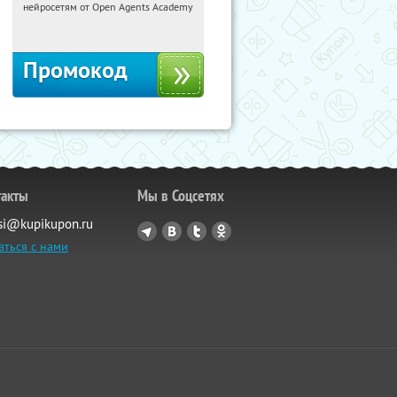
нейросетям от Open Agents Academy
Россия
Промокод
такты
Мы в Соцсетях
si@kupikupon.ru
аться с нами