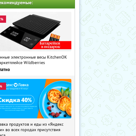
екомендуемые:
0%
нные электронные весы KitchenOK
аркетплейсе Wildberries
латно
%
авка продуктов и еды из «Яндекс
и» во всех городах присутствия
иса