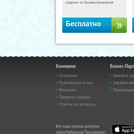
страсть» от Оксаны Бачинской
Россия
Бесплатно
Компания
Бизнес-Пар
Основное
Давайте сд
Публикации о нас
Заработайт
Вакансии
Прошедши
Правила сервиса
Ответы на вопросы
Все наши купоны доступны
через Мобильное Приложение: