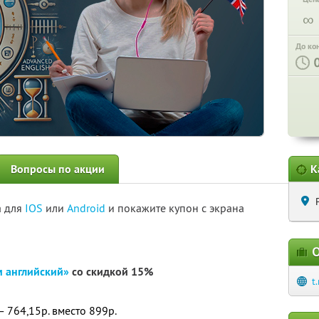
∞
До ко
Вопросы по акции
К
а для
IOS
или
Android
и покажите купон с экрана
О
м английский»
со скидкой 15%
t
 764,15р. вместо 899р.