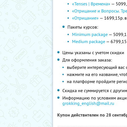
«Tenses | Времена»
— 5099,
«Отрицание и Вопросы. Тр
«Отрицание»
— 1699,15р. в
Пакеты курсов:
Minimum package
— 5099,1
Medium package
— 6799,15р
Цены указаны с учетом скидки
Для оформления заказа:
выберите интересующий вас 
нажмите на его название, что
на платформе пройдите реги
Скидка не суммируется с друг
Информацию по условиям акции
grokking_english@mail.ru
Купон действителен по 28 сентя