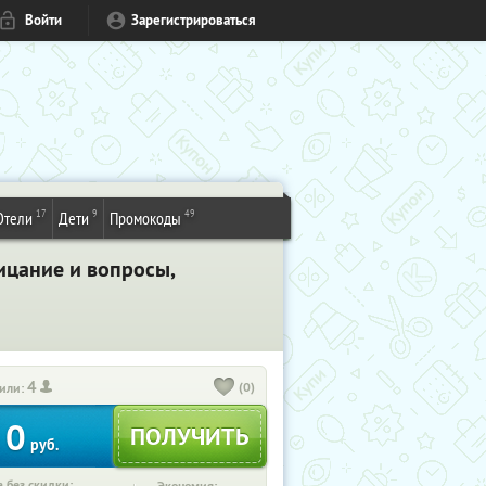
Войти
Зарегистрироваться
17
9
49
Отели
Дети
Промокоды
ицание и вопросы,
4
(0)
или:
0
руб.
 без скидки: