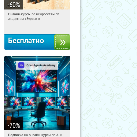
-60
%
Онлайн-курсы по нейросетям от
07:34:11
Получили:
6
академии «Эдюсон»
Москва
Бесплатно
-70
%
Подписка на онлайн-курсы по AI и
07:34:11
Получили:
18