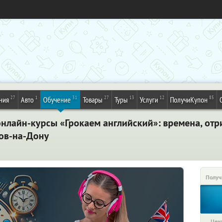
27
1
31
27
13
12
85
ния
Авто
Обучение
Товары
Туры
Услуги
ПолучиКупон
онлайн-курсы «Грокаем английский»: времена, отр
тов-на-Дону
Получ
Цена