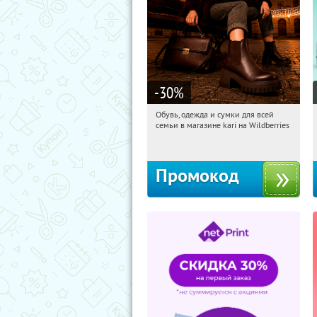
-30
%
Обувь, одежда и сумки для всей
16:42:36
Получили:
32
семьи в магазине kari на Wildberries
Россия
Промокод