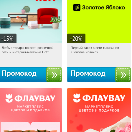
-15
%
-20
%
Любые товары во всей розничной
Первый заказ в сети магазинов
16:42:36
Получили:
83
16:42:36
Получи первым!
сети и интернет-магазине Hoff
«Золотое Яблоко»
Москва, 1-й Волоколамский проезд,
Россия
10с1
Промокод
Промокод