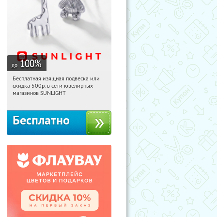
100
%
до
Бесплатная изящная подвеска или
16:42:36
Получили:
74
скидка 500р. в сети ювелирных
Россия
магазинов SUNLIGHT
Бесплатно