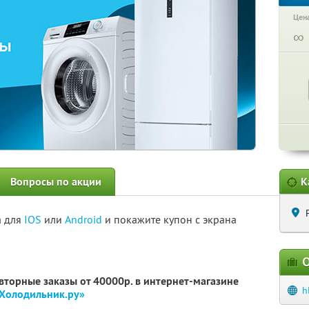
Цена
∞
Вопросы по акции
К
а для
IOS
или
Android
и покажите купон с экрана
О
овторные заказы от 40000р. в интернет-магазине
h
Холодильник.ру»