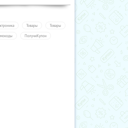
ктроника
Товары
Товары
мокоды
ПолучиКупон