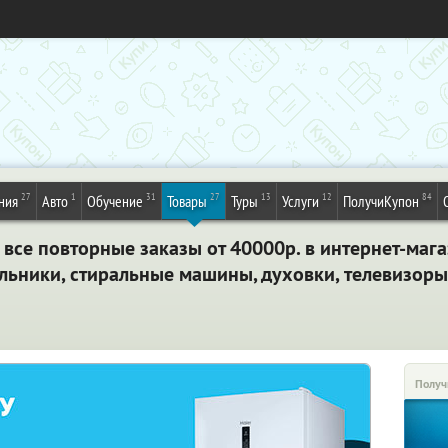
27
1
31
27
13
12
84
ния
Авто
Обучение
Товары
Туры
Услуги
ПолучиКупон
 все повторные заказы от 40000р. в интернет-маг
ьники, стиральные машины, духовки, телевизоры 
Получ