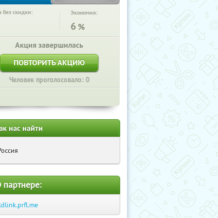
 без скидки:
Экономия:
6
%
Акция завершилась
ПОВТОРИТЬ АКЦИЮ
Человек проголосовало: 0
ак нас найти
Россия
 партнере:
ldlink.prfl.me