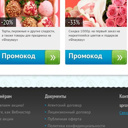
-20
%
-33
%
Торты, пирожные и другие сладости,
Скидка 1000р. на первый заказ на
16:42:36
Получили:
6
16:42:36
Получили:
18
а также товары для праздника на
маркетплейсе цветов и подарков
Россия
Россия
«Флаувау»
«Флаувау»
Промокод
Промокод
тнёрам
Документы
Кон
елаем акцию!
Агентский договор
spro
е, как Вебмастер
Лицензионный договор
Связ
е акции
Публичная оферта
Политика конфиденциальности