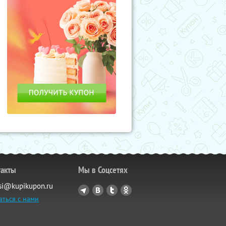
такты
Мы в Соцсетях
si@kupikupon.ru
аться с нами