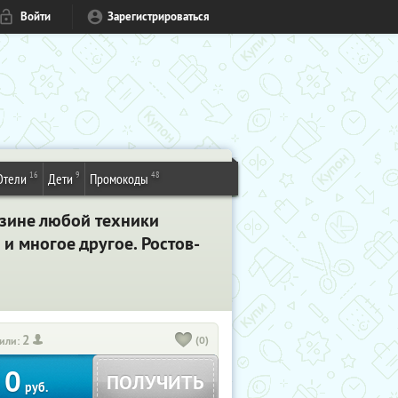
Войти
Зарегистрироваться
16
9
48
Отели
Дети
Промокоды
азине любой техники
и многое другое. Ростов-
2
(0)
или:
0
ПОЛУЧИТЬ
руб.