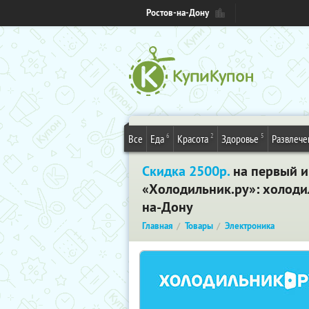
Ростов-на-Дону
6
2
5
Все
Еда
Красота
Здоровье
Развлече
Скидка 2500р.
на первый и
«Холодильник.ру»: холодил
на-Дону
Главная
Товары
Электроника