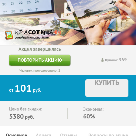
Акция завершилась
369
ПОВТОРИТЬ АКЦИЮ
Купили:
Человек проголосовало: 2
КУПИТЬ
101
от
руб.
Цена без скидки:
Экономия:
5380
60%
руб.
Основное
Адреса
Отзывы
Вопросы по акции