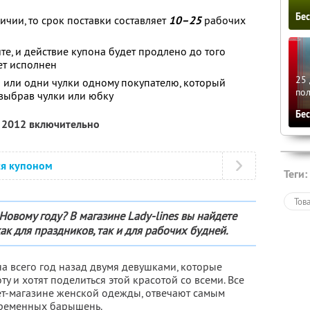
Бе
ичии, то срок поставки составляет
10–25
рабочих
йте, и действие купона будет продлено до того
ет исполнен
25 
 или одни чулки одному покупателю, который
по
 выбрав чулки или юбку
Бе
я 2012 включительно
ся купоном
Теги:
Тов
Новому году? В магазине Lady-lines вы найдете
к для праздников, так и для рабочих будней.
а всего год назад двумя девушками, которые
ту и хотят поделиться этой красотой со всеми. Все
ет-магазине женской одежды, отвечают самым
ременных барышень.