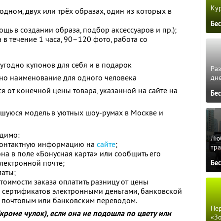
Кур
одном, двух или трёх образах, один из которых в
Бе
ощь в создании образа, подбор аксессуаров и пр.);
 в течение 1 часа, 90–120 фото, работа со
угодно купонов для себя и в подарок
Ра
дно наименование для одного человека
дне
я от конечной цены товара, указанной на сайте на
Бе
шуюся модель в уютных шоу-румах в Москве и
димо:
Люб
контактную информацию на
сайте
;
тра
на в поле «Бонусная карта» или сообщить его
электронной почте;
Бе
латы;
стоимости заказа оплатить разницу от цены
 сертификатов электронными деньгами, банковской
, почтовым или банковским переводом.
Пер
роме чулок), если она не подошла по цвету или
«З