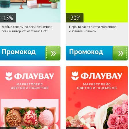
-15
%
-20
%
Любые товары во всей розничной
Первый заказ в сети магазинов
20:24:43
Получили:
83
20:24:43
Получи первым!
сети и интернет-магазине Hoff
«Золотое Яблоко»
Москва, 1-й Волоколамский проезд,
Россия
10с1
Промокод
Промокод