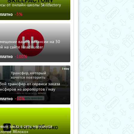
сы от онлайн-школы Skillfactory
сплатно
-5%
змещение вашей вакансии на 30
й на сайте HeadHunter
сплатно
-100%
ой трансфер от сервиса заказа
нсферов из аэропортов i'way
сплатно
-10%
вый заказ в сети магазинов
олотое Яблоко»