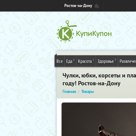
Ростов-на-Дону
6
2
5
Все
Еда
Красота
Здоровье
Развлече
Чулки, юбки, корсеты и пл
году! Ростов-на-Дону
Главная
Товары