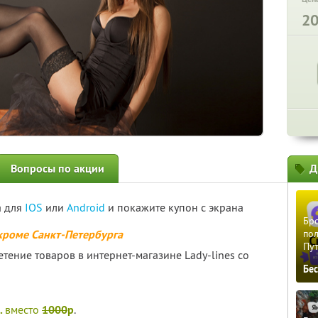
2
Вопросы по акции
Д
а для
IOS
или
Android
и покажите купон с экрана
Бро
 кроме Санкт-Петербурга
пол
Пу
тение товаров в интернет-магазине Lady-lines со
Бе
.
вместо
1000
р
.