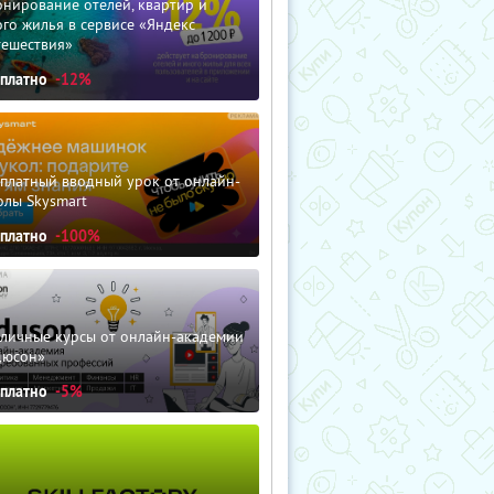
нирование отелей, квартир и
го жилья в сервисе «Яндекс
тешествия»
сплатно
-12%
сплатный вводный урок от онлайн-
олы Skysmart
сплатно
-100%
зличные курсы от онлайн-академии
дюсон»
сплатно
-5%