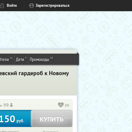
Войти
Зарегистрироваться
16
9
48
Отели
Дети
Промокоды
левский гардероб к Новому
99
(0)
и:
150
КУПИТЬ
руб.
 без скидки: