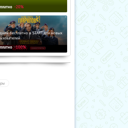
сплатно
-20%
дней бесплатно в START для новых
льзователей
сплатно
-100%
ары