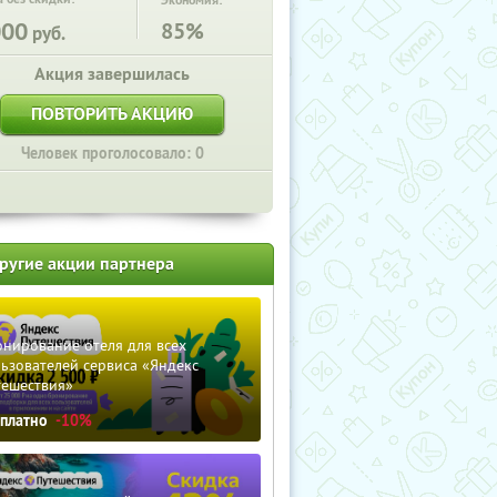
Экономия:
000
85%
руб.
Акция завершилась
ПОВТОРИТЬ АКЦИЮ
Человек проголосовало: 0
ругие акции партнера
нирование отеля для всех
ьзователей сервиса «Яндекс
тешествия»
сплатно
-10%