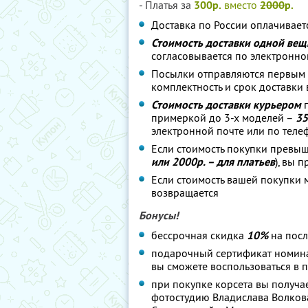
- Платья за
300р.
вместо
2000
р.
Доставка по России оплачивает
Стоимость доставки одной вещи
согласовывается по электронно
Посылки отправляются первым к
комплектность и срок доставки 
Стоимость доставки курьером
п
примеркой до 3-х моделей –
35
электронной почте или по теле
Если стоимость покупки превыш
или 2000р. – для платьев
), вы 
Если стоимость вашей покупки 
возвращается
Бонусы!
бессрочная скидка
10%
на посл
подарочный сертификат номи
вы сможете воспользоваться в п
при покупке корсета вы получ
фотостудию Владислава Волкова