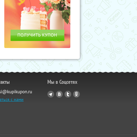
такты
Мы в Соцсетях
si@kupikupon.ru
аться с нами