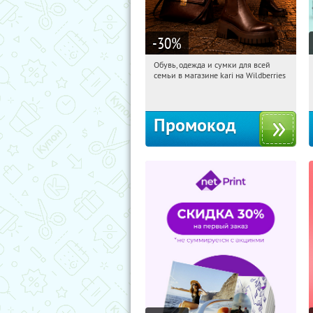
-30
%
Обувь, одежда и сумки для всей
20:24:43
Получили:
31
семьи в магазине kari на Wildberries
Россия
Промокод