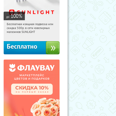
100
%
до
Бесплатная изящная подвеска или
20:24:43
Получили:
74
скидка 500р. в сети ювелирных
Россия
магазинов SUNLIGHT
Бесплатно