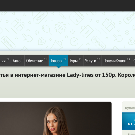
27
1
31
27
13
12
84
ния
Авто
Обучение
Товары
Туры
Услуги
ПолучиКупон
атья в интернет-магазине Lady-lines от 150р. Коро
Купил
от
Цена