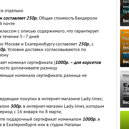
Бро
ино
ся отдельно
Пу
 составляет 250р.
Общая стоимость бандероли
Бе
й почте
лассом с описью содержимого, что гарантирует
в течение 5–7 дней
о Москве и Екатеринбургу составляет
250р.
, с
Бе
0р.
Условия доставки согласовываются по
шк
фону
Бе
ает номинал сертификата (
1000р. – для корсетов
просто доплачиваете разницу
меньше номинала сертификата, разница не
Ра
«Э
едующие покупки в интернет-магазине Lady-lines;
Бе
налом
500р.
в интернет-магазин Lady-lines, которым
ериод с 16 января по 8 марта;
аете подарочный сертификат номиналом
1000р.
в
 в Екатеринбурге или в студии Натальи