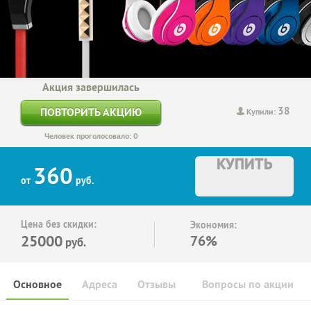
Акция завершилась
38
ПОВТОРИТЬ АКЦИЮ
Купили:
Человек проголосовало: 0
КУПИТЬ
360
от
руб.
Цена без скидки:
Экономия:
25000
76%
руб.
Основное
Адреса
Отзывы
Вопросы по акции