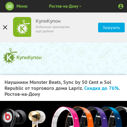
Меню
Ростов-на-Дону
КупиКупон
Мобильное приложение
Загрузить
ещё удобнее
Наушники Monster Beats, Sync by 50 Cent и Sol
Republic от торгового дома Lapriz.
Скидка до 76%
.
Ростов-на-Дону