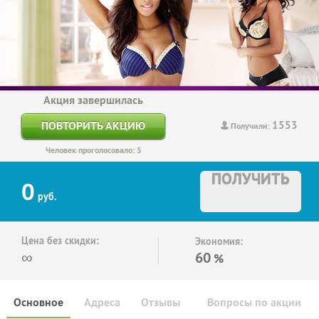
Акция завершилась
1553
ПОВТОРИТЬ АКЦИЮ
Получили:
Человек проголосовало: 5
ПОЛУЧИТЬ
0
руб.
Цена без скидки:
Экономия:
∞
60
%
Основное
Адреса
Отзывы
Вопросы по акции