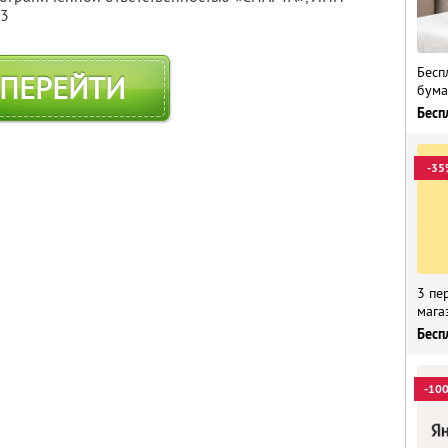
13
Бесп
ПЕРЕЙТИ
бума
Бесп
-35
3 пе
мага
Бесп
-10