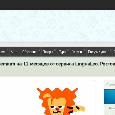
27
1
31
27
13
12
85
ния
Авто
Обучение
Товары
Туры
Услуги
ПолучиКупон
emium на 12 месяцев от сервиса LinguaLeo. Росто
Получ
Цена