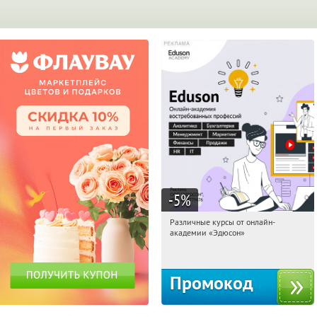
-5
%
Различные курсы от онлайн-
21:12:59
Получили:
2
академии «Эдюсон»
Россия
Промокод