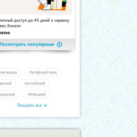
латный доступ до 45 дней к сервису
екс Книги»
латно
Посмотреть популярные
гие языки
Китайский язык
анский
Английский
льянский
Немецкий
Показать все
нцузкий
Промокоды
чение
ПолучиКупон