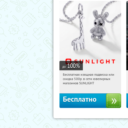
100
%
до
Бесплатная изящная подвеска или
21:12:59
Получили:
73
скидка 500р. в сети ювелирных
Россия
магазинов SUNLIGHT
Бесплатно