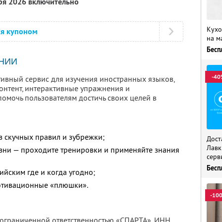
бря 2026 включительно
Кухо
ся купоном
на м
Бесп
НИИ
-40
тивный сервис для изучения иностранных языков,
нтент, интерактивные упражнения и
помочь пользователям достичь своих целей в
з скучных правил и зубрежки;
Дост
Лавк
изни — проходите тренировки и применяйте знания
серв
Бесп
ийским где и когда угодно;
мотивационные «плюшки».
-10
с ограниченной ответственностью «СПАРТА»,
ИНН