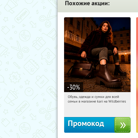
Похожие акции:
-30
%
Обувь, одежда и сумки для всей
21:12:59
Получили:
30
семьи в магазине kari на Wildberries
Россия
Промокод