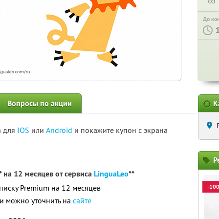
∞
До ко
Вопросы по акции
К
а для
IOS
или
Android
и покажите купон с экрана
Р
 на 12 месяцев от сервиса
LinguaLeo
**
дписку Premium на 12 месяцев
-10
и можно уточнить на
сайте