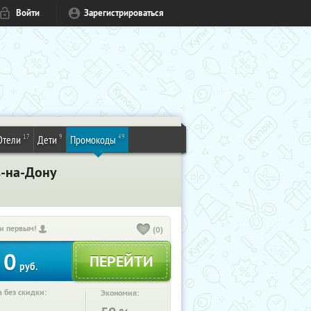
Войти
Зарегистрироваться
17
9
49
Отели
Дети
Промокоды
в-на-Дону
и первым!
(0)
0
руб.
 без скидки:
Экономия: