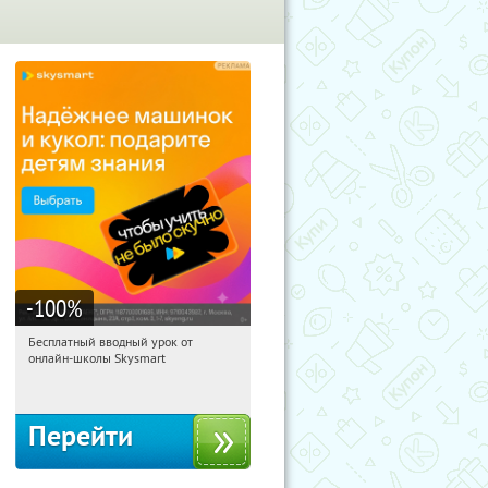
-100
%
Бесплатный вводный урок от
21:12:59
Получи первым!
онлайн-школы Skysmart
Россия
Перейти