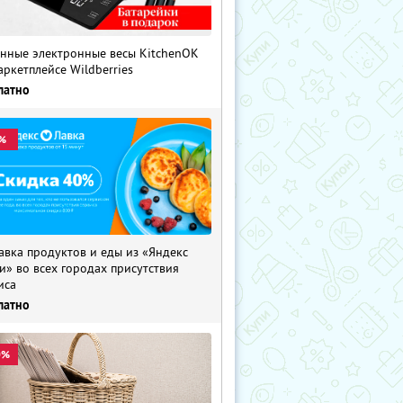
нные электронные весы KitchenOK
аркетплейсе Wildberries
латно
%
авка продуктов и еды из «Яндекс
и» во всех городах присутствия
иса
латно
0%