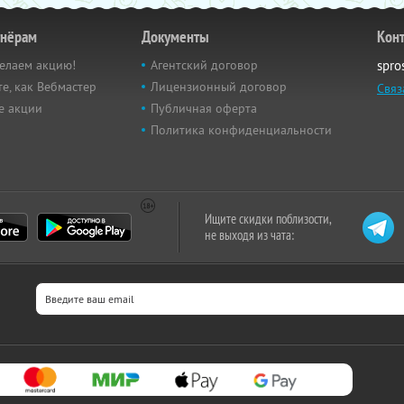
тнёрам
Документы
Кон
елаем акцию!
Агентский договор
spro
е, как Вебмастер
Лицензионный договор
Связ
е акции
Публичная оферта
Политика конфиденциальности
Ищите скидки поблизости,
не выходя из чата: