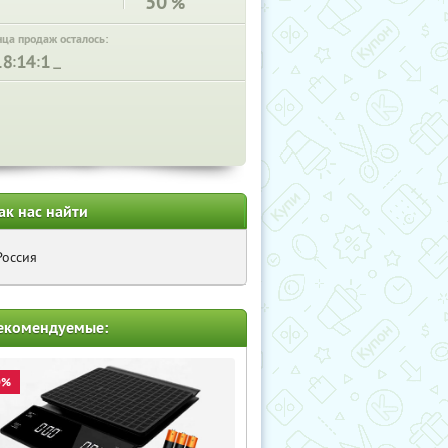
50
%
нца продаж осталось:
:
:
ак нас найти
Россия
екомендуемые:
0%