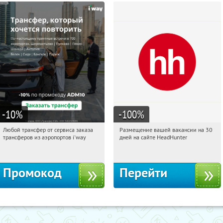
-10
%
-100
%
Любой трансфер от сервиса заказа
Размещение вашей вакансии на 30
21:12:59
Получи первым!
21:12:59
Получи первым!
трансферов из аэропортов i'way
дней на сайте HeadHunter
Россия
Россия
Промокод
Перейти