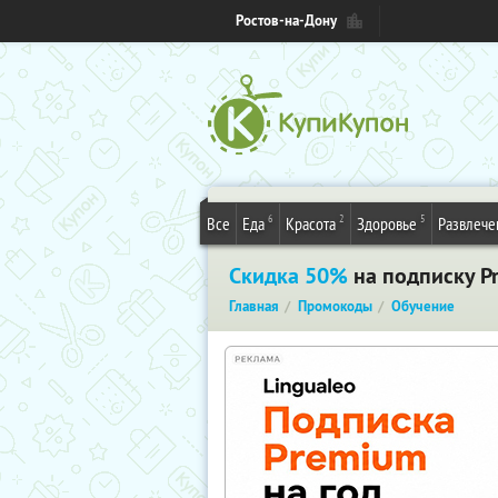
Ростов-на-Дону
6
2
5
Все
Еда
Красота
Здоровье
Развлече
Скидка 50%
на подписку Pr
Главная
Промокоды
Обучение