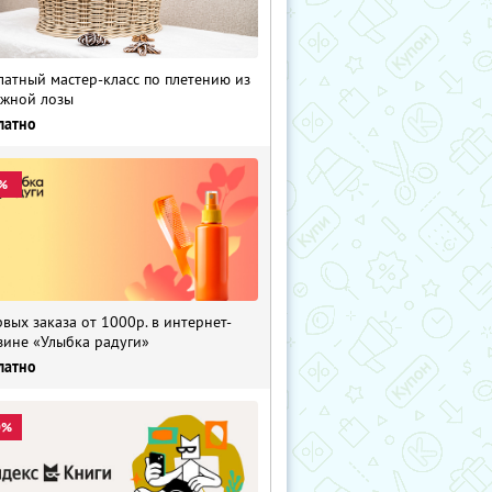
латный мастер-класс по плетению из
жной лозы
латно
%
рвых заказа от 1000р. в интернет-
зине «Улыбка радуги»
латно
0%