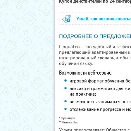
Купон действителен по 24 сентя
Узнай, как воспользовать
ПОДРОБНЕЕ О ПРЕДЛОЖЕ
LinguaLeo — это удобный и эффек
предлагающий адаптированный ко
интегрированный словарь, чтобы 
обучении языку.
Возможности веб-сервис:
игровой формат обучения бе
лексика и грамматика для ж
на практике;
возможность заниматься англ
отслеживание прогресса и 
* Премиум
** ЛингуаЛео
Услуги предоставляет: Общество 