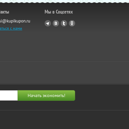
такты
Мы в Соцсетях
si@kupikupon.ru
аться с нами