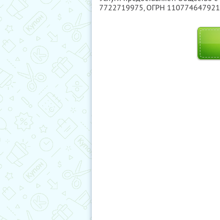
7722719975
, ОГРН 11077464792