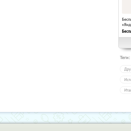
Бесп
«Янд
Бесп
Теги:
Дру
Исп
Ита
Фра
Обу