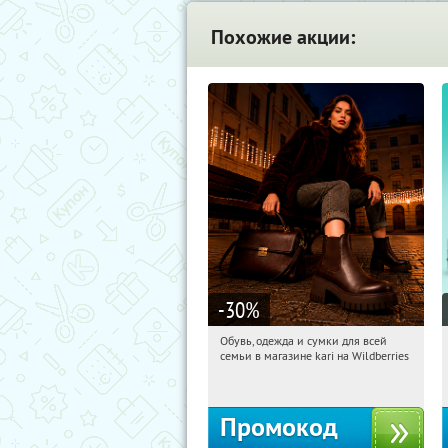
Похожие акции:
-30
%
Обувь, одежда и сумки для всей
03:33:16
Получили:
31
семьи в магазине kari на Wildberries
Россия
Промокод