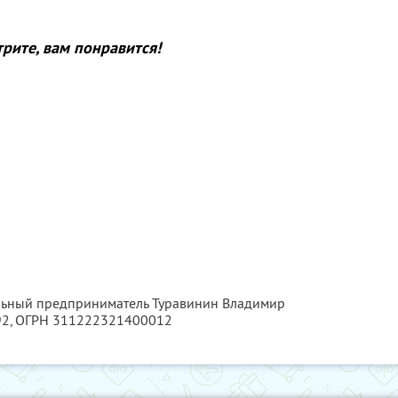
рите, вам понравится!
альный предприниматель Туравинин Владимир
92
, ОГРН 311222321400012