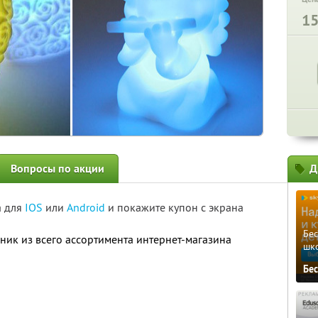
1
Вопросы по акции
Д
а для
IOS
или
Android
и покажите купон с экрана
Бе
ник из всего ассортимента интернет-магазина
шк
Бе