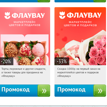
-20
%
-33
%
Торты, пирожные и другие сладости,
Скидка 1000р. на первый заказ на
03:33:16
Получили:
6
03:33:16
Получили:
18
а также товары для праздника на
маркетплейсе цветов и подарков
Россия
Россия
«Флаувау»
«Флаувау»
Промокод
Промокод