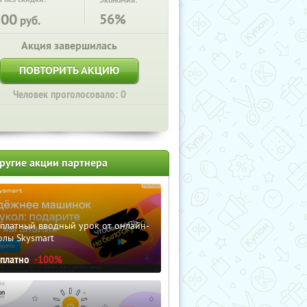
Экономия:
500
56%
руб.
Акция завершилась
ПОВТОРИТЬ АКЦИЮ
Человек проголосовало: 0
ругие акции партнера
сплатный вводный урок от онлайн-
олы Skysmart
сплатно
-100%