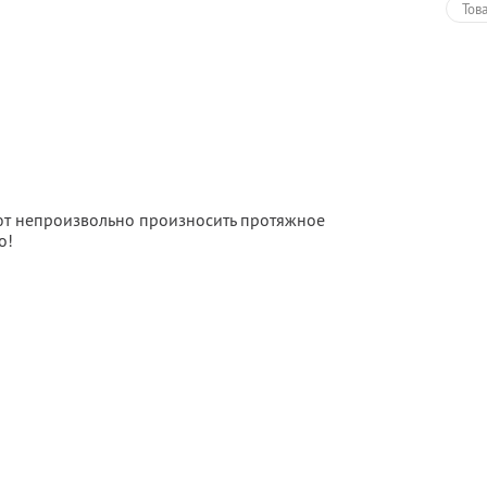
Тов
яют непроизвольно произносить протяжное
о!