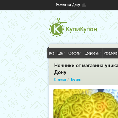
Ростов-на-Дону
6
2
5
Все
Еда
Красота
Здоровье
Развлече
Ночники от магазина уника
Дону
Главная
Товары