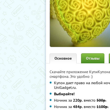
Основное
Отзывы
Скачайте приложение КупиКупон
смартфона. Это удобно :)
Купон дает право на любой ноч
UniGadget.ru.
Выбирайте!
Ночник за
220р.
вместо
500р.
Ночник за
484р.
вместо
1100р.