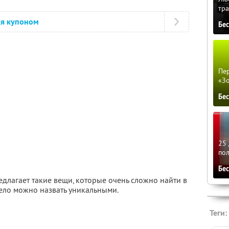
тра
ся купоном
Бе
Пер
«З
Бе
25 
по
Бе
едлагает такие вещи, которые очень сложно найти в
ело можно назвать уникальными.
Теги: