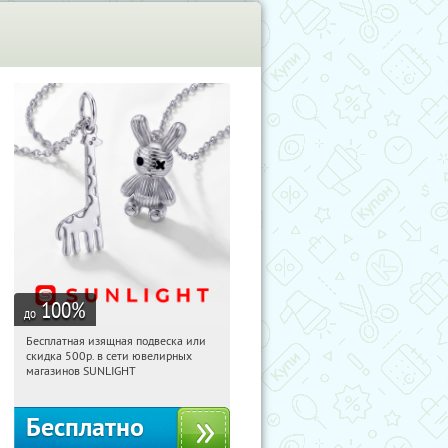
100
%
до
Бесплатная изящная подвеска или
03:33:16
Получили:
74
скидка 500р. в сети ювелирных
Россия
магазинов SUNLIGHT
Бесплатно