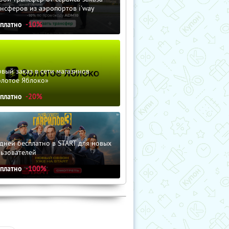
нсферов из аэропортов i'way
сплатно
-10%
вый заказ в сети магазинов
олотое Яблоко»
сплатно
-20%
дней бесплатно в START для новых
льзователей
сплатно
-100%