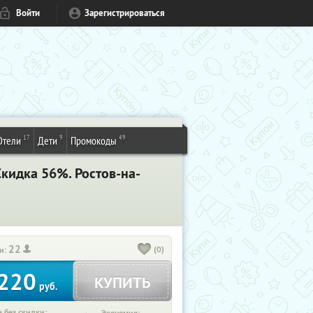
Войти
Зарегистрироваться
17
9
49
Отели
Дети
Промокоды
кидка 56%. Ростов-на-
22
(0)
и:
220
КУПИТЬ
руб.
 без скидки: