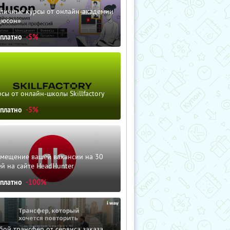
зличные курсы от онлайн-академии
дюсон»
сплатно
-5%
сы от онлайн-школы Skillfactory
сплатно
-5%
змещение вашей вакансии на 30
й на сайте HeadHunter
сплатно
-100%
ой трансфер от сервиса заказа