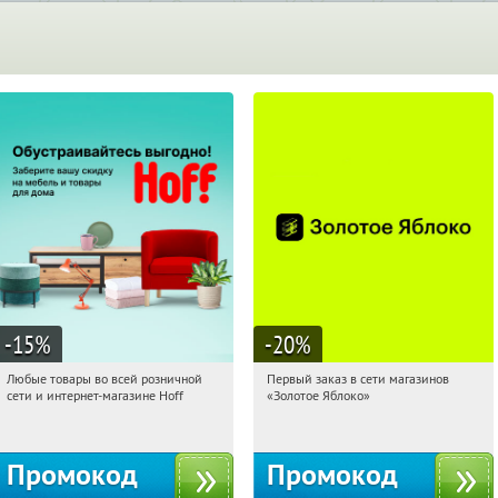
-15
%
-20
%
Любые товары во всей розничной
Первый заказ в сети магазинов
03:33:16
Получили:
83
03:33:16
Получи первым!
сети и интернет-магазине Hoff
«Золотое Яблоко»
Москва, 1-й Волоколамский проезд,
Россия
10с1
Промокод
Промокод