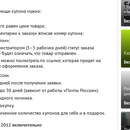
Ра
мощи купона нужно:
«Э
Бе
го равен цене товара;
ментарии к заказу» вписав номер купона;
пон»;
истратором (3–5 рабочих дней) статус заказа
Кур
 будет означать, что товар отправлен.
 можно посмотреть по ссылке, которая придет на
Бе
е оформления заказа.
ссии.
 дней после получения заявки.
Ра
 до 30 дней (зависит от работы «Почты России»).
дне
одного ночника.
Бе
окупку.
ченное количество купонов для себя и в подарок.
я 2012 включительно
Люб