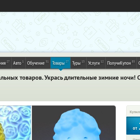
27
1
31
27
13
12
85
ния
Авто
Обучение
Товары
Туры
Услуги
ПолучиКупон
льных товаров. Укрась длительные зимние ночи! С
Купил
от
Цена