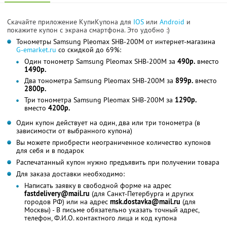
Скачайте приложение КупиКупона для
IOS
или
Android
и
покажите купон с экрана смартфона. Это удобно :)
Тонометры Samsung Pleomax SHB-200M от интернет-магазина
G-emarket.ru
со скидкой до 69%:
Один тонометр Samsung Pleomax SHB-200M за
490р.
вместо
1490р.
Два тонометра Samsung Pleomax SHB-200M за
899р.
вместо
2800р.
Три тонометра Samsung Pleomax SHB-200M за
1290р.
вместо
4200р.
Один купон действует на один, два или три тонометра (в
зависимости от выбранного купона)
Вы можете приобрести неограниченное количество купонов
для себя и в подарок
Распечатанный купон нужно предъявить при получении товара
Для заказа доставки необходимо:
Написать заявку в свободной форме на адрес
fastdelivery@mail.ru
(для Санкт-Петербурга и других
городов РФ) или на адрес
msk.dostavka@mail.ru
(для
Москвы) - В письме обязательно указать точный адрес,
телефон, Ф.И.О. контактного лица и код купона