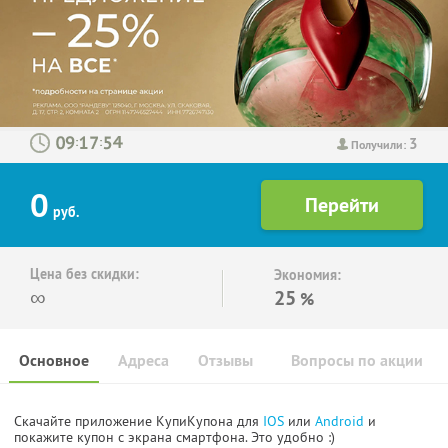
3
:
:
Получили:
0
руб.
Цена без скидки:
Экономия:
∞
25
%
Основное
Адреса
Отзывы
Вопросы по акции
Скачайте приложение КупиКупона для
IOS
или
Android
и
покажите купон с экрана смартфона. Это удобно :)