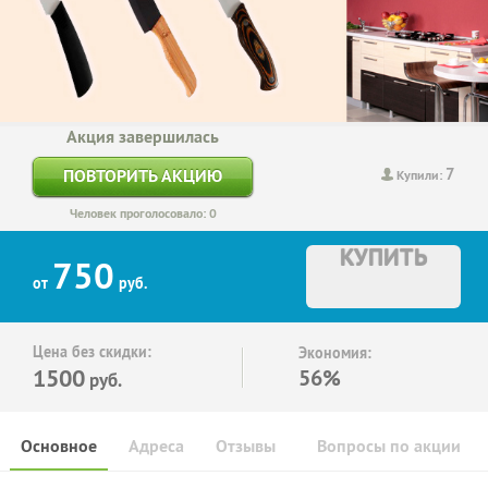
Акция завершилась
7
ПОВТОРИТЬ АКЦИЮ
Купили:
Человек проголосовало: 0
КУПИТЬ
750
от
руб.
Цена без скидки:
Экономия:
1500
56%
руб.
Основное
Адреса
Отзывы
Вопросы по акции