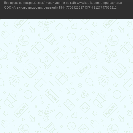
Все права на товарный знак "КупиКупон" и на сайт www.kupikupon.ru принадлежат
OOO «Агентство цифровых решений» ИНН 7705523387, ОГРН 1127747063212