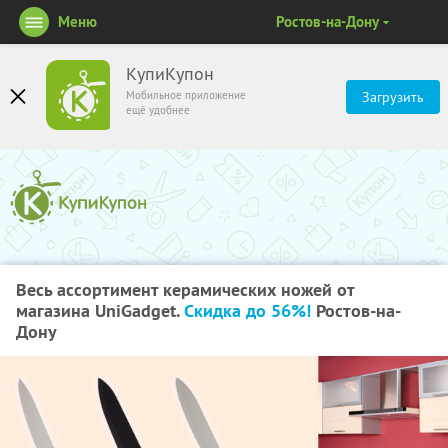
Меню
Ростов-на-Дону
КупиКупон
Мобильное приложение
Загрузить
ещё удобнее
Весь ассортимент керамических ножей от
магазина UniGadget.
Скидка до 56%!
Ростов-на-
Дону