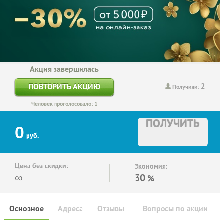
Акция завершилась
2
ПОВТОРИТЬ АКЦИЮ
Получили:
Человек проголосовало: 1
ПОЛУЧИТЬ
0
руб.
Цена без скидки:
Экономия:
∞
30
%
Основное
Адреса
Отзывы
Вопросы по акции